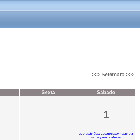
>>> Setembro >>>
Sexta
Sábado
1
359 ação(ões) acontece(m) neste dia
clique para conhecer