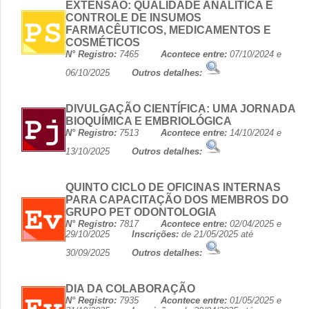
EXTENSÃO: QUALIDADE ANALÍTICA E
CONTROLE DE INSUMOS
FARMACÊUTICOS, MEDICAMENTOS E
COSMÉTICOS
N° Registro:
7465
Acontece entre:
07/10/2024 e
06/10/2025
Outros detalhes:
DIVULGAÇÃO CIENTÍFICA: UMA JORNADA
BIOQUÍMICA E EMBRIOLÓGICA
N° Registro:
7513
Acontece entre:
14/10/2024 e
13/10/2025
Outros detalhes:
QUINTO CICLO DE OFICINAS INTERNAS
PARA CAPACITAÇÃO DOS MEMBROS DO
GRUPO PET ODONTOLOGIA
N° Registro:
7817
Acontece entre:
02/04/2025 e
29/10/2025
Inscrições:
de 21/05/2025 até
30/09/2025
Outros detalhes:
DIA DA COLABORAÇÃO
N° Registro:
7935
Acontece entre:
01/05/2025 e