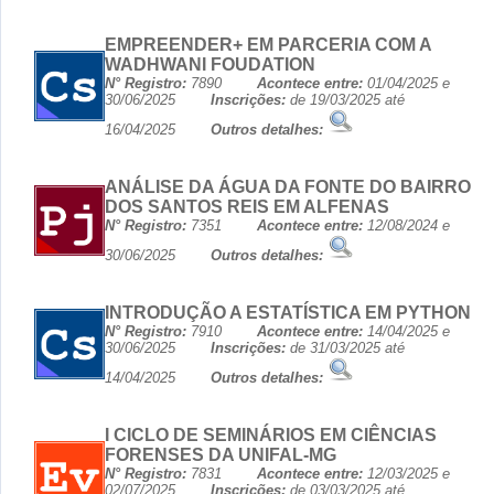
EMPREENDER+ EM PARCERIA COM A
WADHWANI FOUDATION
N° Registro:
7890
Acontece entre:
01/04/2025 e
30/06/2025
Inscrições:
de 19/03/2025 até
16/04/2025
Outros detalhes:
ANÁLISE DA ÁGUA DA FONTE DO BAIRRO
DOS SANTOS REIS EM ALFENAS
N° Registro:
7351
Acontece entre:
12/08/2024 e
30/06/2025
Outros detalhes:
INTRODUÇÃO A ESTATÍSTICA EM PYTHON
N° Registro:
7910
Acontece entre:
14/04/2025 e
30/06/2025
Inscrições:
de 31/03/2025 até
14/04/2025
Outros detalhes:
I CICLO DE SEMINÁRIOS EM CIÊNCIAS
FORENSES DA UNIFAL-MG
N° Registro:
7831
Acontece entre:
12/03/2025 e
02/07/2025
Inscrições:
de 03/03/2025 até