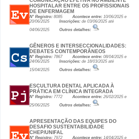
COMUNICAÇÃO EFETIVA NO AMBIENTE
HOSPITALAR ENTRE OS PROFISSIONAIS
DE ENFERMAGEM
N° Registro:
8085
Acontece entre:
10/06/2025 e
20/06/2025
Inscrições:
de 03/06/2025 até
04/06/2025
Outros detalhes:
GÊNEROS E INTERSECCIONALIDADES:
DEBATES CONTEMPORÂNEOS
N° Registro:
7867
Acontece entre:
08/04/2025 e
24/06/2025
Inscrições:
de 18/03/2025 até
15/04/2025
Outros detalhes:
ESCULTURA DENTAL APLICADA À
PRÁTICA EM CLÍNICA INTEGRADA
N° Registro:
7772
Acontece entre:
26/02/2025 e
25/06/2025
Outros detalhes:
APRESENTAÇÃO DAS EQUIPES DO
DESAFIO SUSTENTABILIDADE
CHEP/UNIFAL
N° Registro:
7972
Acontece entre:
14/04/2025 e