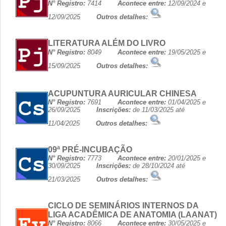
N° Registro:
7414
Acontece entre:
12/09/2024 e
12/09/2025
Outros detalhes:
LITERATURA ALÉM DO LIVRO
N° Registro:
8049
Acontece entre:
19/05/2025 e
15/09/2025
Outros detalhes:
ACUPUNTURA AURICULAR CHINESA
N° Registro:
7691
Acontece entre:
01/04/2025 e
26/09/2025
Inscrições:
de 11/03/2025 até
11/04/2025
Outros detalhes:
09ª PRÉ-INCUBAÇÃO
N° Registro:
7773
Acontece entre:
20/01/2025 e
30/09/2025
Inscrições:
de 28/10/2024 até
21/03/2025
Outros detalhes:
CICLO DE SEMINÁRIOS INTERNOS DA
LIGA ACADÊMICA DE ANATOMIA (LAANAT)
N° Registro:
8066
Acontece entre:
30/05/2025 e