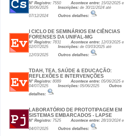
N° Registro:
7550
Acontece entre:
15/02/2025 e
30/06/2025
Inscrições:
de 30/11/2024 até
07/12/2024
Outros detalhes:
I CICLO DE SEMINÁRIOS EM CIÊNCIAS
FORENSES DA UNIFAL-MG
N° Registro:
7831
Acontece entre:
12/03/2025 e
02/07/2025
Inscrições:
de 03/03/2025 até
12/03/2025
Outros detalhes:
TDAH, TEA, SAÚDE & EDUCAÇÃO:
REFLEXÕES E INTERVENÇÕES
N° Registro:
8089
Acontece entre:
05/06/2025 e
04/07/2025
Inscrições:
05/06/2025
Outros
detalhes:
LABORATÓRIO DE PROTOTIPAGEM EM
SISTEMAS EMBARCADOS - LAPSE
N° Registro:
7525
Acontece entre:
28/10/2024 e
04/07/2025
Outros detalhes: