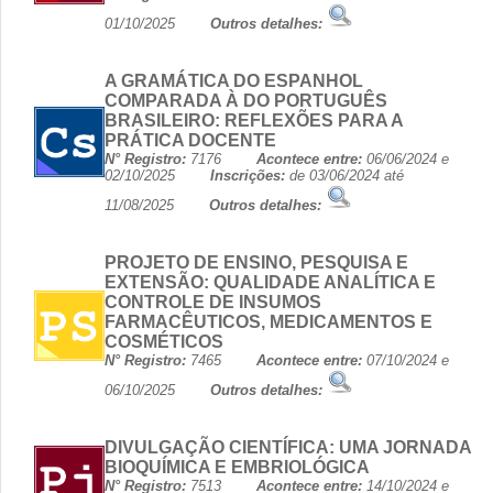
01/10/2025
Outros detalhes:
A GRAMÁTICA DO ESPANHOL
COMPARADA À DO PORTUGUÊS
BRASILEIRO: REFLEXÕES PARA A
PRÁTICA DOCENTE
N° Registro:
7176
Acontece entre:
06/06/2024 e
02/10/2025
Inscrições:
de 03/06/2024 até
11/08/2025
Outros detalhes:
PROJETO DE ENSINO, PESQUISA E
EXTENSÃO: QUALIDADE ANALÍTICA E
CONTROLE DE INSUMOS
FARMACÊUTICOS, MEDICAMENTOS E
COSMÉTICOS
N° Registro:
7465
Acontece entre:
07/10/2024 e
06/10/2025
Outros detalhes:
DIVULGAÇÃO CIENTÍFICA: UMA JORNADA
BIOQUÍMICA E EMBRIOLÓGICA
N° Registro:
7513
Acontece entre:
14/10/2024 e