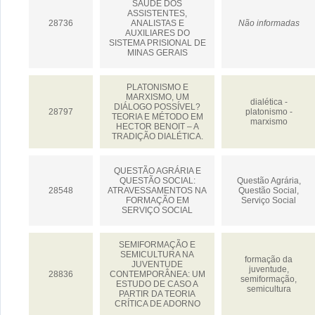
SAÚDE DOS
ASSISTENTES,
28736
ANALISTAS E
Não informadas
AUXILIARES DO
SISTEMA PRISIONAL DE
MINAS GERAIS
PLATONISMO E
MARXISMO, UM
dialética -
DIÁLOGO POSSÍVEL?
28797
platonismo -
TEORIA E MÉTODO EM
marxismo
HECTOR BENOIT – A
TRADIÇÃO DIALÉTICA.
QUESTÃO AGRÁRIA E
QUESTÃO SOCIAL:
Questão Agrária,
28548
ATRAVESSAMENTOS NA
Questão Social,
FORMAÇÃO EM
Serviço Social
SERVIÇO SOCIAL
SEMIFORMAÇÃO E
SEMICULTURA NA
formação da
JUVENTUDE
juventude,
28836
CONTEMPORÂNEA: UM
semiformação,
ESTUDO DE CASO A
semicultura
PARTIR DA TEORIA
CRÍTICA DE ADORNO