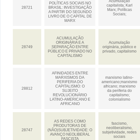
Acumulação
POLÍTICAS SOCIAIS NO
capitalista; Karl
28721
BRASIL: INVESTIGAÇÃO
Marx; Políticas
A PARTIR DO SEGUNDO
Sociais;
LIVRO DE O CAPITAL DE
MARX
ACUMULAÇÃO
ORIGINÁRIA E A
Acumulação
28749
SEPARAÇÃO ENTRE
originária, público e
PÚBLICO E PRIVADO NO
privado, capitalismo
CAPITALISMO
AFINIDADES ENTRE
MARXISMOS DA
marxismo latino-
PERIFERIA DO
americano;marxismo
CAPITALISMO: O
africano; marxismo
28812
SUJEITO
da periferia do
REVOLUCIONÁRIO
capitalismo;
LATINO-AMERICANO E
colonialismo
AFRICANO
AS REDES COMO
fascismo,
PRODUTORAS DE
neoliberalismo,
28747
(NÃO)SUBJETIVIDADE: O
subjetividade, redes
AVANÇO NEOLIBERAL
sociais
FASCISTA