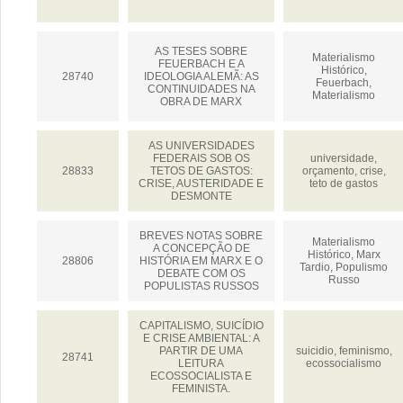
AS TESES SOBRE
Materialismo
FEUERBACH E A
Histórico,
28740
IDEOLOGIA ALEMÃ: AS
Feuerbach,
CONTINUIDADES NA
Materialismo
OBRA DE MARX
AS UNIVERSIDADES
FEDERAIS SOB OS
universidade,
28833
TETOS DE GASTOS:
orçamento, crise,
CRISE, AUSTERIDADE E
teto de gastos
DESMONTE
BREVES NOTAS SOBRE
Materialismo
A CONCEPÇÃO DE
Histórico, Marx
28806
HISTÓRIA EM MARX E O
Tardio, Populismo
DEBATE COM OS
Russo
POPULISTAS RUSSOS
CAPITALISMO, SUICÍDIO
E CRISE AMBIENTAL: A
PARTIR DE UMA
suicidio, feminismo,
28741
LEITURA
ecossocialismo
ECOSSOCIALISTA E
FEMINISTA.