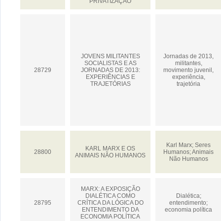
PRIVATIZAÇÃO
JOVENS MILITANTES
Jornadas de 2013,
SOCIALISTAS E AS
militantes,
28729
JORNADAS DE 2013:
movimento juvenil,
EXPERIÊNCIAS E
experiência,
TRAJETÓRIAS
trajetória
Karl Marx; Seres
KARL MARX E OS
28800
Humanos; Animais
ANIMAIS NÃO HUMANOS
Não Humanos
MARX: A EXPOSIÇÃO
DIALÉTICA COMO
Dialética;
28795
CRÍTICA DA LÓGICA DO
entendimento;
ENTENDIMENTO DA
economia política
ECONOMIA POLÍTICA