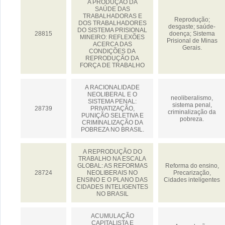
A PRODUÇÃO DA
SAÚDE DAS
TRABALHADORAS E
Reprodução;
DOS TRABALHADORES
desgaste; saúde-
DO SISTEMA PRISIONAL
28815
doença; Sistema
MINEIRO: REFLEXÕES
Prisional de Minas
ACERCA DAS
Gerais.
CONDIÇÕES DA
REPRODUÇÃO DA
FORÇA DE TRABALHO
A RACIONALIDADE
NEOLIBERAL E O
neoliberalismo,
SISTEMA PENAL:
sistema penal,
28739
PRIVATIZAÇÃO,
criminalização da
PUNIÇÃO SELETIVA E
pobreza.
CRIMINALIZAÇÃO DA
POBREZA NO BRASIL.
A REPRODUÇÃO DO
TRABALHO NA ESCALA
GLOBAL: AS REFORMAS
Reforma do ensino,
28724
NEOLIBERAIS NO
Precarização,
ENSINO E O PLANO DAS
Cidades inteligentes
CIDADES INTELIGENTES
NO BRASIL
ACUMULAÇÃO
CAPITALISTA E