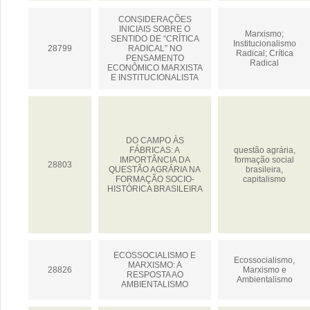
CONSIDERAÇÕES
INICIAIS SOBRE O
Marxismo;
SENTIDO DE “CRÍTICA
Institucionalismo
28799
RADICAL” NO
Radical; Crítica
PENSAMENTO
Radical
ECONÔMICO MARXISTA
E INSTITUCIONALISTA
DO CAMPO ÀS
FÁBRICAS: A
questão agrária,
IMPORTÂNCIA DA
formação social
28803
QUESTÃO AGRÁRIA NA
brasileira,
FORMAÇÃO SOCIO-
capitalismo
HISTÓRICA BRASILEIRA
ECOSSOCIALISMO E
Ecossocialismo,
MARXISMO: A
28826
Marxismo e
RESPOSTA AO
Ambientalismo
AMBIENTALISMO