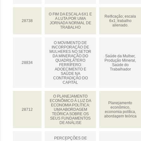
O FIM DA ESCALA 6X1 E
Reificação; escala
A LUTA POR UMA
28738
6x1; trabalho
JORNADA NORMAL DE
alienado.
TRABALHO
O MOVIMENTO DE
INCORPORAÇÃO DE
MULHERES NO SETOR
DA MINERAÇÃO DO
Saúde da Mulher,
QUADRILÁTERO
Produção Mineral,
28834
FERRÍFERO:
Saúde do
ADOECIMENTO E
Trabalhador
SAÚDE NA
CONTRADIÇÃO DO
CAPITAL
O PLANEJAMENTO
ECONÔMICO À LUZ DA
Planejamento
ECONOMIA POLÍTICA:
econômico,
28712
UMA ABORDAGEM
economia política,
TEÓRICA SOBRE OS
abordagem teórica
SEUS FUNDAMENTOS
DE ANÁLISE
PERCEPÇÕES DE