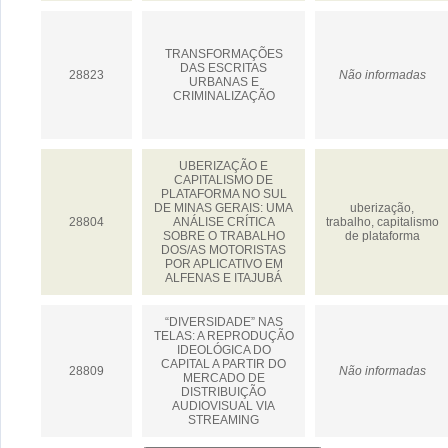
TRANSFORMAÇÕES
DAS ESCRITAS
28823
Não informadas
URBANAS E
CRIMINALIZAÇÃO
UBERIZAÇÃO E
CAPITALISMO DE
PLATAFORMA NO SUL
DE MINAS GERAIS: UMA
uberização,
28804
ANÁLISE CRÍTICA
trabalho, capitalismo
SOBRE O TRABALHO
de plataforma
DOS/AS MOTORISTAS
POR APLICATIVO EM
ALFENAS E ITAJUBÁ
“DIVERSIDADE” NAS
TELAS: A REPRODUÇÃO
IDEOLÓGICA DO
CAPITAL A PARTIR DO
28809
Não informadas
MERCADO DE
DISTRIBUIÇÃO
AUDIOVISUAL VIA
STREAMING