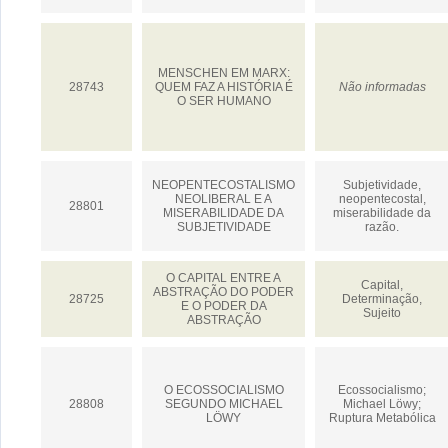
MENSCHEN EM MARX:
28743
QUEM FAZ A HISTÓRIA É
Não informadas
O SER HUMANO
NEOPENTECOSTALISMO
Subjetividade,
NEOLIBERAL E A
neopentecostal,
28801
MISERABILIDADE DA
miserabilidade da
SUBJETIVIDADE
razão.
O CAPITAL ENTRE A
Capital,
ABSTRAÇÃO DO PODER
28725
Determinação,
E O PODER DA
Sujeito
ABSTRAÇÃO
O ECOSSOCIALISMO
Ecossocialismo;
28808
SEGUNDO MICHAEL
Michael Löwy;
LÖWY
Ruptura Metabólica