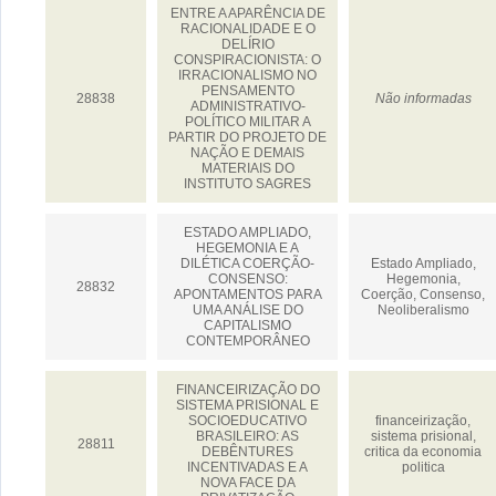
ENTRE A APARÊNCIA DE
RACIONALIDADE E O
DELÍRIO
CONSPIRACIONISTA: O
IRRACIONALISMO NO
PENSAMENTO
28838
Não informadas
ADMINISTRATIVO-
POLÍTICO MILITAR A
PARTIR DO PROJETO DE
NAÇÃO E DEMAIS
MATERIAIS DO
INSTITUTO SAGRES
ESTADO AMPLIADO,
HEGEMONIA E A
DILÉTICA COERÇÃO-
Estado Ampliado,
CONSENSO:
Hegemonia,
28832
APONTAMENTOS PARA
Coerção, Consenso,
UMA ANÁLISE DO
Neoliberalismo
CAPITALISMO
CONTEMPORÂNEO
FINANCEIRIZAÇÃO DO
SISTEMA PRISIONAL E
SOCIOEDUCATIVO
financeirização,
BRASILEIRO: AS
sistema prisional,
28811
DEBÊNTURES
critica da economia
INCENTIVADAS E A
politica
NOVA FACE DA