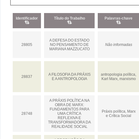
Identificador
Título do Trabalho
Palavras-chave
A DEFESA DO ESTADO
28805
NO PENSAMENTO DE
Não informadas
MARIANA MAZZUCATO
A FILOSOFIA DA PRÁXIS
antropologia política,
28837
E A ANTROPOLOGIA
Karl Marx, marxismo
A PRÁXIS POLÍTICA NA
OBRA DE MARX:
FUNDAMENTOS PARA
Práxis política, Marx
28748
UMA CRÍTICA
e Crítica Social
REFLEXIVA E
TRANSFORMADORA DA
REALIDADE SOCIAL