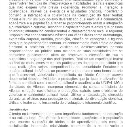
desenvolver técnicas de interpretação e habilidades teatrais específicas
que não exigem uma prévia experiência. Promover a interação e
coletividade, através de exercícios e atividades práticas, incentivar o
convívio, a interação e a coletividade na construção do fazer teatral;
Incluir e reunir um público-alvo diversificado que envolva a comunidade
acadêmica e a população alfenense proporcionando assim a integração
e o intercâmbio cultural; Descobrir e capacitar novos talentos que possam
colaborar, atuando no cenário teatral e cinematográfico local e regional;
Disponibilizar conhecimentos básicos em várias áreas como dramaturgia,
expressão corporal, oratória, produção, criação de cenografia e figurino
para que os participantes tenham um conhecimento mais amplo de como
funciona o processo teatral; Auxiliar no desenvolvimento pessoal
proporcionando ao público uma melhora de suas habilidades em se
comunicar publicamente além de promover a elevação de sua a
autoestima e segurança dos participantes; Realizar um espetáculo teatral
ao final de cada semestre com os participantes do projeto permitindo que
suas realizações sejam compartilhadas na comunidade Fortalecer o
cenário cultural de Alfenas ao promover o teatro como uma forma de arte
que é acessível, valorizada e respeitada na cidade Criar um acervo
documental dessas atividades e produções que já foram realizadas, de
forma a contribuir com a memória cultural e acadêmica da UNIFAL-MG e
da cidade de Alfenas. Incorporar elementos da cultura e história de
Alfenas e região nas oficinas e produções teatrais, com o objetivo de
valorizar o patrimônio cultural local. Utilizar a capacitação oferecida
durante as oficinas para produção de materiais de divulgação científica;
Utilizar o teatro como ferramenta de divulgação e letramento científico.
Justificativa
O teatro na Universidade tem uma importância fundamental na educação
e na cultura local. Ele oferece à comunidade acadêmica e à população
uma enorme sucessão de ideias e de aprendizados, tais como: a
socialização, integração, criatividade, coordenação, a memorização e