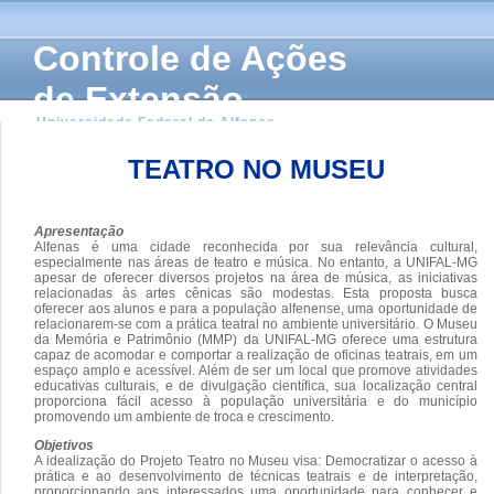
Controle de Ações
de Extensão
Universidade Federal de Alfenas
TEATRO NO MUSEU
Apresentação
Alfenas é uma cidade reconhecida por sua relevância cultural,
especialmente nas áreas de teatro e música. No entanto, a UNIFAL-MG
apesar de oferecer diversos projetos na área de música, as iniciativas
relacionadas às artes cênicas são modestas. Esta proposta busca
oferecer aos alunos e para a população alfenense, uma oportunidade de
relacionarem-se com a prática teatral no ambiente universitário. O Museu
da Memória e Patrimônio (MMP) da UNIFAL-MG oferece uma estrutura
capaz de acomodar e comportar a realização de oficinas teatrais, em um
espaço amplo e acessível. Além de ser um local que promove atividades
educativas culturais, e de divulgação científica, sua localização central
proporciona fácil acesso à população universitária e do município
promovendo um ambiente de troca e crescimento.
Objetivos
A idealização do Projeto Teatro no Museu visa: Democratizar o acesso à
prática e ao desenvolvimento de técnicas teatrais e de interpretação,
proporcionando aos interessados uma oportunidade para conhecer e