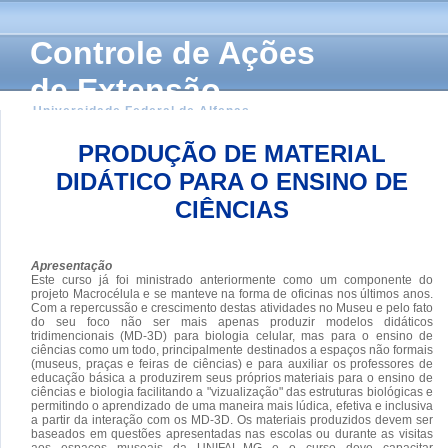
Controle de Ações
de Extensão
Universidade Federal de Alfenas
PRODUÇÃO DE MATERIAL
DIDÁTICO PARA O ENSINO DE
CIÊNCIAS
Apresentação
Este curso já foi ministrado anteriormente como um componente do
projeto Macrocélula e se manteve na forma de oficinas nos últimos anos.
Com a repercussão e crescimento destas atividades no Museu e pelo fato
do seu foco não ser mais apenas produzir modelos didáticos
tridimencionais (MD-3D) para biologia celular, mas para o ensino de
ciências como um todo, principalmente destinados a espaços não formais
(museus, praças e feiras de ciências) e para auxiliar os professores de
educação básica a produzirem seus próprios materiais para o ensino de
ciências e biologia facilitando a "vizualização" das estruturas biológicas e
permitindo o aprendizado de uma maneira mais lúdica, efetiva e inclusiva
a partir da interação com os MD-3D. Os materiais produzidos devem ser
baseados em questões apresentadas nas escolas ou durante as visitas
aos espaços museais da UNIFAL-MG e o curso deve capacitar