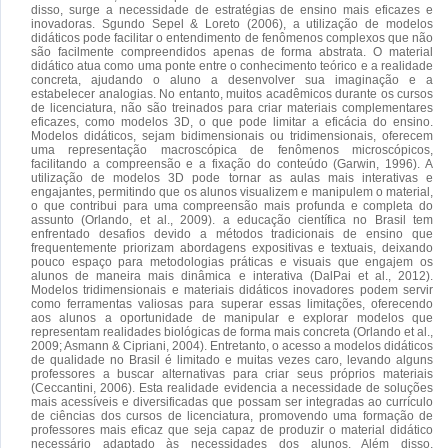
disso, surge a necessidade de estratégias de ensino mais eficazes e
inovadoras. Sgundo Sepel & Loreto (2006), a utilização de modelos
didáticos pode facilitar o entendimento de fenômenos complexos que não
são facilmente compreendidos apenas de forma abstrata. O material
didático atua como uma ponte entre o conhecimento teórico e a realidade
concreta, ajudando o aluno a desenvolver sua imaginação e a
estabelecer analogias. No entanto, muitos acadêmicos durante os cursos
de licenciatura, não são treinados para criar materiais complementares
eficazes, como modelos 3D, o que pode limitar a eficácia do ensino.
Modelos didáticos, sejam bidimensionais ou tridimensionais, oferecem
uma representação macroscópica de fenômenos microscópicos,
facilitando a compreensão e a fixação do conteúdo (Garwin, 1996). A
utilização de modelos 3D pode tornar as aulas mais interativas e
engajantes, permitindo que os alunos visualizem e manipulem o material,
o que contribui para uma compreensão mais profunda e completa do
assunto (Orlando, et al., 2009). a educação científica no Brasil tem
enfrentado desafios devido a métodos tradicionais de ensino que
frequentemente priorizam abordagens expositivas e textuais, deixando
pouco espaço para metodologias práticas e visuais que engajem os
alunos de maneira mais dinâmica e interativa (DalPai et al., 2012).
Modelos tridimensionais e materiais didáticos inovadores podem servir
como ferramentas valiosas para superar essas limitações, oferecendo
aos alunos a oportunidade de manipular e explorar modelos que
representam realidades biológicas de forma mais concreta (Orlando et al.,
2009; Asmann & Cipriani, 2004). Entretanto, o acesso a modelos didáticos
de qualidade no Brasil é limitado e muitas vezes caro, levando alguns
professores a buscar alternativas para criar seus próprios materiais
(Ceccantini, 2006). Esta realidade evidencia a necessidade de soluções
mais acessíveis e diversificadas que possam ser integradas ao currículo
de ciências dos cursos de licenciatura, promovendo uma formação de
professores mais eficaz que seja capaz de produzir o material didático
necessário adaptado às necessidades dos alunos. Além disso,