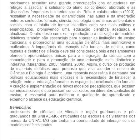
precisamos ressaltar uma grande preocupação dos educadores em
relação a associar o cotidiano do aluno ao conteúdo abordado e as
discussões frequentes em redes sociais. Reis e colaboradores (2013),
ressaltam a necessidade de dinamicidade nas aulas e da integração
entre os conteúdos formais, ciência, tecnologia e os temas ambientais e
sociais, com o intuito de formar cidadãos cada vez mais críticos e
emancipados, promovendo uma educação científica adequada e
atualizada. Dentro deste contexto, a produção e a utilização de modelos
didáticos também são essenciais para superar as limitações do ensino
tradicional e proporcionar uma educação científica mais significativa e
motivadora. A importância de espaços não formais de ensino, como
museus e centros de ciência deve ser considerada pois estes ambientes
oferecem oportunidades únicas para a integração da ciência com a
comunidade e para a promoção de uma educação mais dinâmica e
interativa (Marandino, 2005; Martins, 2006). Assim, o curso de produção
de materiais didáticos aqui proposto que visa atender o ensino de
Ciências e Biologia é, portanto, uma resposta necessária à demanda por
práticas educacionais mais eficazes e à necessidade de fortalecer a
relação entre a educação formal e os espaços educacionais não formais.
A criação e implementação de novos modelos pedagógicos, que possam
ser musealizáveis e que possam ser utilizados em diferentes contextos de
ensino, é essencial para melhorar a qualidade do aprendizado e
expandir o alcance da educação científica.
Beneficiário
professores de ciências de Alfenas e região graduandos e pós
graduandos da UNIFAL-MG, estudantes das escolas e os visitantes dos
mueus da UNIFAL-MG que tenham a oportunidade de interagir com os
modelos confeccionados