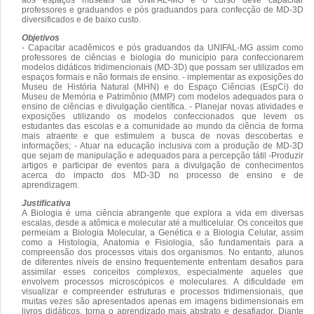
professores e graduandos e pós graduandos para confecção de MD-3D
diversificados e de baixo custo.
Objetivos
- Capacitar acadêmicos e pós graduandos da UNIFAL-MG assim como
professores de ciências e biologia do município para confeccionarem
modelos didáticos tridimencionais (MD-3D) que possam ser utilizados em
espaços formais e não formais de ensino. - implementar as exposições do
Museu de História Natural (MHN) e do Espaço Ciências (EspCi) do
Museu de Memória e Patrimônio (MMP) com modelos adequados para o
ensino de ciências e divulgação científica. - Planejar novas atividades e
exposições utilizando os modelos confeccionados que levem os
estudantes das escolas e a comunidade ao mundo da ciência de forma
mais atraente e que estimulem a busca de novas descobertas e
informações; - Atuar na educação inclusiva com a produção de MD-3D
que sejam de manipulação e adequados para a percepção tátil -Produzir
artigos e participar de eventos para a divulgação de conhecimentos
acerca do impacto dos MD-3D no processo de ensino e de
aprendizagem.
Justificativa
A Biologia é uma ciência abrangente que explora a vida em diversas
escalas, desde a atômica e molecular até a multicelular. Os conceitos que
permeiam a Biologia Molecular, a Genética e a Biologia Celular, assim
como a Histologia, Anatomia e Fisiologia, são fundamentais para a
compreensão dos processos vitais dos organismos. No entanto, alunos
de diferentes níveis de ensino frequentemente enfrentam desafios para
assimilar esses conceitos complexos, especialmente aqueles que
envolvem processos microscópicos e moleculares. A dificuldade em
visualizar e compreender estruturas e processos tridimensionais, que
muitas vezes são apresentados apenas em imagens bidimensionais em
livros didáticos, torna o aprendizado mais abstrato e desafiador. Diante