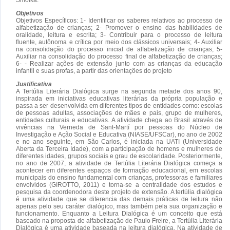
Objetivos
Objetivos Específicos: 1- Identificar os saberes relativos ao processo de
alfabetização de crianças; 2- Promover o ensino das habilidades de
oralidade, leitura e escrita; 3- Contribuir para o processo de leitura
fluente, autônoma e crítica por meio dos clássicos universais; 4- Auxiliar
na consolidação do processo inicial de alfabetização de crianças; 5-
Auxiliar na consolidação do processo final de alfabetização de crianças;
6- - Realizar ações de extensão junto com as crianças da educação
infantil e suas profas, a partir das orientações do projeto
Justificativa
A Tertúlia Literária Dialógica surge na segunda metade dos anos 90,
inspirada em iniciativas educativas literárias da própria população e
passa a ser desenvolvida em diferentes tipos de entidades como: escolas
de pessoas adultas, associações de mães e pais, grupo de mulheres,
entidades culturais e educativas. A atividade chega ao Brasil através de
vivências na Verneda de Sant-Martí por pessoas do Núcleo de
Investigação e Ação Social e Educativa (NIASE/UFSCar), no ano de 2002
e no ano seguinte, em São Carlos, é iniciada na UATI (Universidade
Aberta da Terceira Idade), com a participação de homens e mulheres de
diferentes idades, grupos sociais e grau de escolaridade. Posteriormente,
no ano de 2007, a atividade de Tertúlia Literária Dialógica começa a
acontecer em diferentes espaços de formação educacional, em escolas
municipais do ensino fundamental com crianças, professoras e familiares
envolvidos (GIROTTO, 2011) e torna-se a centralidade dos estudos e
pesquisa da coordenodora deste projeto de extensão. A tertúlia dialógica
é uma atividade que se diferencia das demais práticas de leitura não
apenas pelo seu caráter dialógico, mas também pela sua organização e
funcionamento. Enquanto a Leitura Dialógica é um conceito que está
baseado na proposta de alfabetização de Paulo Freire, a Tertúlia Literária
Dialógica é uma atividade baseada na leitura dialógica. Na atividade de