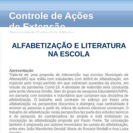
Controle de Ações
de Extensão
Universidade Federal de Alfenas
ALFABETIZAÇÃO E LITERATURA
NA ESCOLA
Apresentação
Trata-se de uma proposta de intervenção nas escolas Municipais de
Alfenas/MG que estão com estudantes com déficit de alfabetização, em
especial pelo longo período em que estiveram ausentes da escola, em
virtude da pandemia Covid-19. A atividade de extensão será conduzida
pela profa Vanessa Girotto, líder do grupo de pesquisa Educateliê/UNIFAL
em parceria com bolsistas e voluntários que cursaram sua disciplina de
alfabetização. O trabalho será centrado no esforço por trazer uma
alfabetização na perspectiva discursiva e dialógica cuja centralidade é
ensinar as palavras a partir da leitura de autores clássicos universais. O
trabalho de alfabetização nesta perspectiva faz parte dos estudos teóricos
e de pesquisa da coordenadora do projeto e está embasado na
concepção de alfabetização proposta por Paulo Freire. Tal concepção
também é amparada por autores renomados do campo da alfabetização,
entre eles João Wanderley Geraldi; Maria do Rosário Mortatti e Ana Luisa
Smolka.