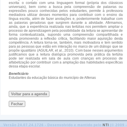
escrita: o contato com uma linguagem formal (própria dos clássicos
universais), bem como a busca pela compreensão de palavras ou
expressões pouco conhecidas pelos estudantes, permite à professora
mediadora utilizar desses momentos para contribuir com o ensino da
língua escrita, além de fazer anotações e, posteriormente trabalhar com
as palavras geradoras que surgirem durante a atividade. Afirmamos,
ainda, que a experiência realizada nas tertúlias nos permitem ampliar o
processo de aprendizagem pela possibilidade da leitura se apresentar de
forma contextualizada, supondo uma compreensão compartilhada e
ainda promovendo a reflexão crítica, facilitando maior aquisição desta
competência. A leitura torna-se, também, mais motivadora e tem sentido
para as pessoas que estão em interação no marco de um diálogo que se
propõe igualitário (AGUILAR, et al., 2010). Com base nesses argumentos
justificamos que a leitura dialógica promovida pela prática da tertúlia
pode ser realizada em sala de aula com crianças em processo de
alfabetização por contribuir com a ampliação das habilidades específicas
dessa etapa escolar.
Beneficiário
Estudantes da educação básica do município de Alfenas
Voltar para a agenda
Fechar
Versão 24.07.24.1726 - Desenvolvido e mantido pelo
NTI
(© 2009 -