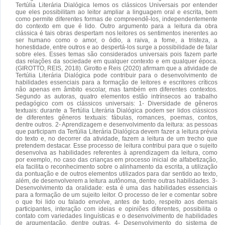
Tertúlia Literária Dialógica lemos os clássicos Universais por entender
que eles possibilitam ao leitor ampliar a linguagem oral e escrita, bem
como permite diferentes formas de compreendê-los, independentemente
do contexto em que é lido. Outro argumento para a leitura da obra
clássica é tais obras despertam nos leitores os sentimentos inerentes ao
ser humano como o amor, o ódio, a raiva, a fome, a tristeza, a
honestidade, entre outros e ao despertá-los surge a possibilidade de falar
sobre eles. Esses temas são considerados universais pois fazem parte
das relações da sociedade em qualquer contexto e em qualquer época.
(GIROTTO, REIS, 2018). Girotto e Reis (2020) afirmam que a atividade de
Tertúlia Literária Dialógica pode contribuir para o desenvolvimento de
habilidades essenciais para a formação de leitores e escritores críticos
não apenas em âmbito escolar, mas também em diferentes contextos.
Segundo as autoras, quatro elementos estão intrínsecos ao trabalho
pedagógico com os clássicos universais: 1- Diversidade de gêneros
textuais: durante a Tertúlia Literária Dialógica podem ser lidos clássicos
de diferentes gêneros textuais: fábulas, romances, poemas, contos,
dentre outros. 2- Aprendizagem e desenvolvimento da leitura: as pessoas
que participam da Tertúlia Literária Dialógica devem fazer a leitura prévia
do texto e, no decorrer da atividade, fazem a leitura de um trecho que
pretendem destacar. Esse processo de leitura contribui para que o sujeito
desenvolva as habilidades referentes à aprendizagem da leitura, como
por exemplo, no caso das crianças em processo inicial de alfabetização,
ela facilita o reconhecimento sobre o alinhamento da escrita, a utilização
da pontuação e de outros elementos utilizados para dar sentido ao texto,
além, de desenvolverem a leitura autônoma, dentre outras habilidades. 3-
Desenvolvimento da oralidade: esta é uma das habilidades essenciais
para a formação de um sujeito leitor. O processo de ler e comentar sobre
o que foi lido ou falado envolve, antes de tudo, respeito aos demais
participantes, interação com ideias e opiniões diferentes, possibilita o
contato com variedades linguísticas e o desenvolvimento de habilidades
de argumentação, dentre outras. 4- Desenvolvimento do sistema de