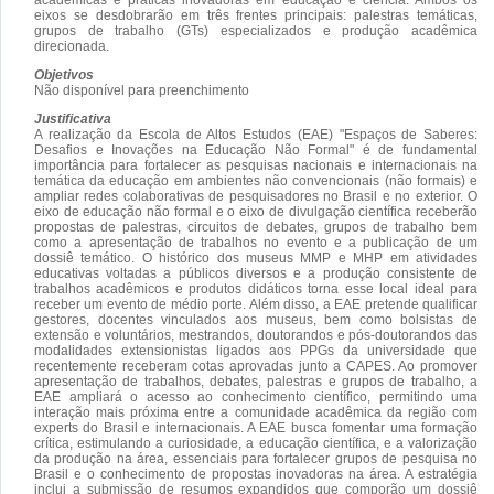
eixos se desdobrarão em três frentes principais: palestras temáticas,
grupos de trabalho (GTs) especializados e produção acadêmica
direcionada.
Objetivos
Não disponível para preenchimento
Justificativa
A realização da Escola de Altos Estudos (EAE) "Espaços de Saberes:
Desafios e Inovações na Educação Não Formal" é de fundamental
importância para fortalecer as pesquisas nacionais e internacionais na
temática da educação em ambientes não convencionais (não formais) e
ampliar redes colaborativas de pesquisadores no Brasil e no exterior. O
eixo de educação não formal e o eixo de divulgação científica receberão
propostas de palestras, circuitos de debates, grupos de trabalho bem
como a apresentação de trabalhos no evento e a publicação de um
dossiê temático. O histórico dos museus MMP e MHP em atividades
educativas voltadas a públicos diversos e a produção consistente de
trabalhos acadêmicos e produtos didáticos torna esse local ideal para
receber um evento de médio porte. Além disso, a EAE pretende qualificar
gestores, docentes vinculados aos museus, bem como bolsistas de
extensão e voluntários, mestrandos, doutorandos e pós-doutorandos das
modalidades extensionistas ligados aos PPGs da universidade que
recentemente receberam cotas aprovadas junto a CAPES. Ao promover
apresentação de trabalhos, debates, palestras e grupos de trabalho, a
EAE ampliará o acesso ao conhecimento científico, permitindo uma
interação mais próxima entre a comunidade acadêmica da região com
experts do Brasil e internacionais. A EAE busca fomentar uma formação
crítica, estimulando a curiosidade, a educação científica, e a valorização
da produção na área, essenciais para fortalecer grupos de pesquisa no
Brasil e o conhecimento de propostas inovadoras na área. A estratégia
inclui a submissão de resumos expandidos que comporão um dossiê