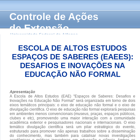
Controle de Ações
de Extensão
Universidade Federal de Alfenas
ESCOLA DE ALTOS ESTUDOS
ESPAÇOS DE SABERES (EAEES):
DESAFIOS E INOVAÇÕES NA
EDUCAÇÃO NÃO FORMAL
Apresentação
A Escola de Altos Estudos (EAE) "Espaços de Saberes: Desafios e
Inovações na Educação Não Formal" será organizada em torno de dois
eixos temáticos principais: o eixo de educação não formal e o eixo de
divulgação científica. O eixo de educação não formal explorará pesquisas
em ambientes menos convencionais (museus, praças, espaços públicos,
clubes e etc), promovendo uma maior interação com a comunidade
acadêmica exterior e pesquisadores nacionais e internacionais. O eixo
temático divulgação científica será um pilar estratégico do evento,
estruturado para promover não apenas trabalhos sobre a disseminação
do conhecimento, mas também para catalisar novas investigações
acadêmicas e práticas inovadoras em educação e ciência. Ambos os