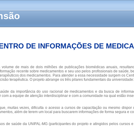
ensão
 CENTRO DE INFORMAÇÕES DE MEDIC
olume de mais de dois milhões de publicações biomédicas anuais, resultando
mação recente sobre medicamentos e seu uso pelos profissionais de saúde, bem
 terapêuticos dos medicamentos. Para atender a essa necessidade surgem os Cent
isão terapêutica. O projeto abrange os três pilares fundamentais da universidade
 saúde da importância do uso racional de medicamentos e da busca de informaç
r com a equipe de atenção interdisciplinar e com a comunidade na qual estão inse
que, muitas vezes, dificulta o acesso a cursos de capacitação ou mesmo dispor 
amentos, além de terem um local para buscarem informações de forma segura e co
sos de saúde da UNIFAL-MG (participantes do projeto e atingidos pelos cursos e