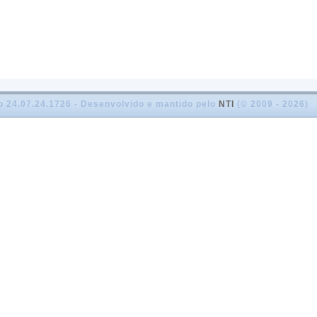
o 24.07.24.1726 - Desenvolvido e mantido pelo
NTI
(© 2009 - 2026)