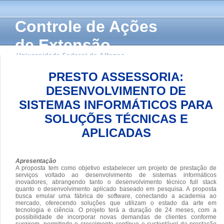
Controle de Ações
de Extensão
Universidade Federal de Alfenas
PRESTO ASSESSORIA:
DESENVOLVIMENTO DE
SISTEMAS INFORMÁTICOS PARA
SOLUÇÕES TÉCNICAS E
APLICADAS
Apresentação
A proposta tem como objetivo estabelecer um projeto de prestação de
serviços voltado ao desenvolvimento de sistemas informáticos
inovadores, abrangendo tanto o desenvolvimento técnico full stack
quanto o desenvolvimento aplicado baseado em pesquisa. A proposta
busca emular uma fábrica de software, conectando a academia ao
mercado, oferecendo soluções que utilizam o estado da arte em
tecnologia e ciência. O projeto terá a duração de 24 meses, com a
possibilidade de incorporar novas demandas de clientes conforme
surgirem, permitindo o crescimento contínuo e sustentável da prestação