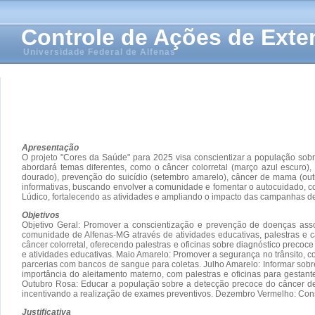
Controle de Ações de Ext
Universidade Federal de Alfenas
Apresentação
O projeto "Cores da Saúde" para 2025 visa conscientizar a população so
abordará temas diferentes, como o câncer colorretal (março azul escuro), 
dourado), prevenção do suicídio (setembro amarelo), câncer de mama (outu
informativas, buscando envolver a comunidade e fomentar o autocuidado, c
Lúdico, fortalecendo as atividades e ampliando o impacto das campanhas de
Objetivos
Objetivo Geral: Promover a conscientização e prevenção de doenças assoc
comunidade de Alfenas-MG através de atividades educativas, palestras e 
câncer colorretal, oferecendo palestras e oficinas sobre diagnóstico precoce
e atividades educativas. Maio Amarelo: Promover a segurança no trânsito,
parcerias com bancos de sangue para coletas. Julho Amarelo: Informar sobre
importância do aleitamento materno, com palestras e oficinas para gestan
Outubro Rosa: Educar a população sobre a detecção precoce do câncer de 
incentivando a realização de exames preventivos. Dezembro Vermelho: Cons
Justificativa