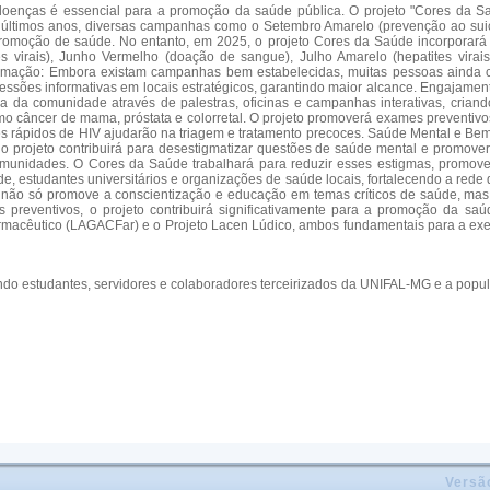
 doenças é essencial para a promoção da saúde pública. O projeto "Cores da
ltimos anos, diversas campanhas como o Setembro Amarelo (prevenção ao suicí
romoção de saúde. No entanto, em 2025, o projeto Cores da Saúde incorporará no
tes virais), Junho Vermelho (doação de sangue), Julho Amarelo (hepatites vi
ormação: Embora existam campanhas bem estabelecidas, muitas pessoas ainda c
sessões informativas em locais estratégicos, garantindo maior alcance. Engajam
tiva da comunidade através de palestras, oficinas e campanhas interativas, cri
o câncer de mama, próstata e colorretal. O projeto promoverá exames preventiv
tes rápidos de HIV ajudarão na triagem e tratamento precoces. Saúde Mental e B
o projeto contribuirá para desestigmatizar questões de saúde mental e promover
unidades. O Cores da Saúde trabalhará para reduzir esses estigmas, promove
e, estudantes universitários e organizações de saúde locais, fortalecendo a rede
 não só promove a conscientização e educação em temas críticos de saúde, mas
 preventivos, o projeto contribuirá significativamente para a promoção da s
macêutico (LAGACFar) e o Projeto Lacen Lúdico, ambos fundamentais para a exec
indo estudantes, servidores e colaboradores terceirizados da UNIFAL-MG e a pop
Versã