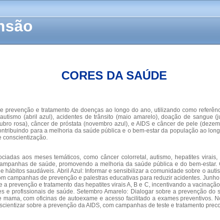
ensão
CORES DA SAÚDE
bre prevenção e tratamento de doenças ao longo do ano, utilizando como referê
autismo (abril azul), acidentes de trânsito (maio amarelo), doação de sangue (j
bro rosa), câncer de próstata (novembro azul), e AIDS e câncer de pele (dezem
ontribuindo para a melhoria da saúde pública e o bem-estar da população ao lon
 conscientização.
iadas aos meses temáticos, como câncer colorretal, autismo, hepatites virais, 
campanhas de saúde, promovendo a melhoria da saúde pública e do bem-estar. O
 e hábitos saudáveis. Abril Azul: Informar e sensibilizar a comunidade sobre o au
 com campanhas de prevenção e palestras educativas para reduzir acidentes. Junh
 a prevenção e tratamento das hepatites virais A, B e C, incentivando a vacinaç
tes e profissionais de saúde. Setembro Amarelo: Dialogar sobre a prevenção do 
mama, com oficinas de autoexame e acesso facilitado a exames preventivos. No
cientizar sobre a prevenção da AIDS, com campanhas de teste e tratamento prec