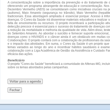
A conscientização sobre a importância da prevenção e do tratamento de
oferecendo um programa abrangente de educação e conscientização. Nos ú
Dezembro Vermelho (AIDS) se consolidaram como iniciativas cruciais na p
(autismo), Maio Amarelo (segurança no trânsito), Maio Vermelho (hepati
tradicionais. Essa abordagem ampliada é essencial porque: Acesso à Inf
doenças. O Cores da Saúde irá disseminar materiais educativos e realizar 
falta de envolvimento ou recursos. O projeto incentivará a participação a
detecção precoce é essencial para o sucesso do tratamento de doenças com
a redução da mortalidade e melhoria da qualidade de vida. Além disso, tes
do Setembro Amarelo. Ao abordar o suicídio e fornecer suporte emocional, 
doenças como o HIV/AIDS e o câncer ainda é um obstáculo em muitas com
Colaborações: O projeto contará com a colaboração de profissionais da saúd
e o impacto das atividades. Em suma, o Cores da Saúde é um projeto que
temas variados ao longo do ano e incentivar hábitos saudáveis e exames
colaboração com a Liga Acadêmica de Gestão da Assistência e Cuidado Far
eficácia das ações.
Beneficiário
O projeto "Cores da Saúde" beneficiará a comunidade de Alfenas-MG, inclu
sobre os temas abordados pelas campanhas.
Voltar para a agenda
Fechar