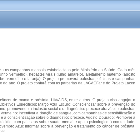
ncia as campanhas mensais estabelecidas pelo Ministério da Saúde. Cada mês
unho vermelho), hepatites virais (julho amarelo), aleitamento materno (agosto
bro vermelho e laranja). O projeto promoverá palestras, oficinas e campanhas
go do ano. O projeto contará com as parcerias da LAGACFar e do Projeto Lacen
câncer de mama e próstata, HIV/AIDS, entre outros. O projeto visa engajar a
bjetivos Específicos: Março Azul Escuro: Conscientizar sobre a prevenção do
tismo, promovendo a inclusão social e o diagnóstico precoce através de palestras
o Vermelho: Incentivar a doação de sangue, com campanhas de sensibilização e
ão e a conscientização sobre o diagnóstico precoce. Agosto Dourado: Promover a
suicídio, com palestras sobre saúde mental e apoio psicológico à comunidade.
vembro Azul: Informar sobre a prevenção e tratamento do câncer de próstata,
oce