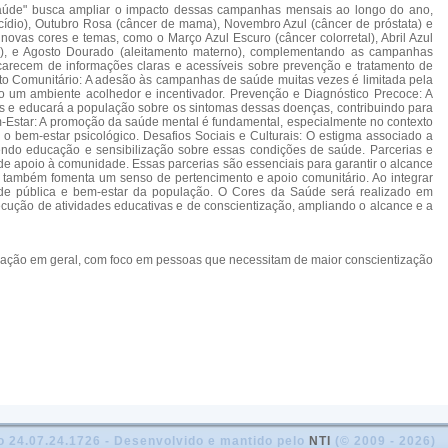
 Saúde" busca ampliar o impacto dessas campanhas mensais ao longo do ano,
dio), Outubro Rosa (câncer de mama), Novembro Azul (câncer de próstata) e
vas cores e temas, como o Março Azul Escuro (câncer colorretal), Abril Azul
rais), e Agosto Dourado (aleitamento materno), complementando as campanhas
arecem de informações claras e acessíveis sobre prevenção e tratamento de
ento Comunitário: A adesão às campanhas de saúde muitas vezes é limitada pela
ando um ambiente acolhedor e incentivador. Prevenção e Diagnóstico Precoce: A
os e educará a população sobre os sintomas dessas doenças, contribuindo para
em-Estar: A promoção da saúde mental é fundamental, especialmente no contexto
 o bem-estar psicológico. Desafios Sociais e Culturais: O estigma associado a
ndo educação e sensibilização sobre essas condições de saúde. Parcerias e
 de apoio à comunidade. Essas parcerias são essenciais para garantir o alcance
 também fomenta um senso de pertencimento e apoio comunitário. Ao integrar
aúde pública e bem-estar da população​. O Cores da Saúde será realizado em
ução de atividades educativas e de conscientização, ampliando o alcance e a
ulação em geral, com foco em pessoas que necessitam de maior conscientização
o 24.07.24.1726 - Desenvolvido e mantido pelo
NTI
(© 2009 - 2026)