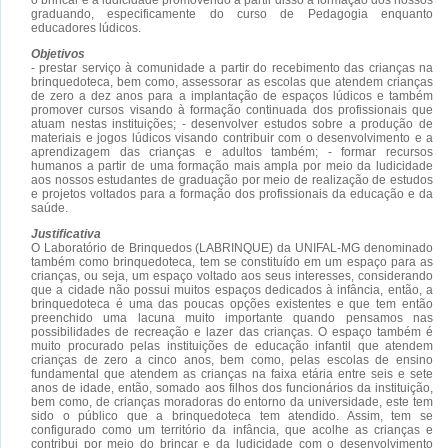
graduando, especificamente do curso de Pedagogia enquanto
educadores lúdicos.
Objetivos
- prestar serviço à comunidade a partir do recebimento das crianças na
brinquedoteca, bem como, assessorar as escolas que atendem crianças
de zero a dez anos para a implantação de espaços lúdicos e também
promover cursos visando à formação continuada dos profissionais que
atuam nestas instituições; - desenvolver estudos sobre a produção de
materiais e jogos lúdicos visando contribuir com o desenvolvimento e a
aprendizagem das crianças e adultos também; - formar recursos
humanos a partir de uma formação mais ampla por meio da ludicidade
aos nossos estudantes de graduação por meio de realização de estudos
e projetos voltados para a formação dos profissionais da educação e da
saúde.
Justificativa
O Laboratório de Brinquedos (LABRINQUE) da UNIFAL-MG denominado
também como brinquedoteca, tem se constituído em um espaço para as
crianças, ou seja, um espaço voltado aos seus interesses, considerando
que a cidade não possui muitos espaços dedicados à infância, então, a
brinquedoteca é uma das poucas opções existentes e que tem então
preenchido uma lacuna muito importante quando pensamos nas
possibilidades de recreação e lazer das crianças. O espaço também é
muito procurado pelas instituições de educação infantil que atendem
crianças de zero a cinco anos, bem como, pelas escolas de ensino
fundamental que atendem as crianças na faixa etária entre seis e sete
anos de idade, então, somado aos filhos dos funcionários da instituição,
bem como, de crianças moradoras do entorno da universidade, este tem
sido o público que a brinquedoteca tem atendido. Assim, tem se
configurado como um território da infância, que acolhe as crianças e
contribui por meio do brincar e da ludicidade com o desenvolvimento