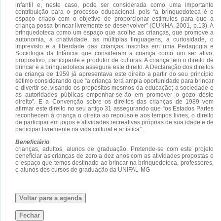
infantil e, neste caso, pode ser considerada como uma importante
contribuição para o processo educacional, pois “a brinquedoteca é o
espaço criado com o objetivo de proporcionar estímulos para que a
criança possa brincar livremente se desenvolver” (CUNHA, 2001, p.13). A
brinquedoteca como um espaço que acolhe as crianças, que promove a
autonomia, a criatividade, as múltiplas linguagens, a curiosidade, o
imprevisto e a liberdade das crianças inscritas em uma Pedagogia e
Sociologia da Infância que consideram a criança como um ser ativo,
propositivo, participante e produtor de culturas. A criança tem o direito de
brincar e a brinquedoteca assegura este direito. A Declaração dos direitos
da criança de 1959 já apresentava este direito a partir do seu princípio
sétimo considerando que “a criança terá ampla oportunidade para brincar
e divertir-se, visando os propósitos mesmos da educação; a sociedade e
as autoridades públicas empenhar-se-ão em promover o gozo deste
direito”. E a Convenção sobre os direitos das crianças de 1989 vem
afirmar este direito no seu artigo 31 assegurando que “os Estados Partes
reconhecem à criança o direito ao repouso e aos tempos livres, o direito
de participar em jogos e atividades recreativas próprias de sua idade e de
participar livremente na vida cultural e artística”.
Beneficiário
crianças, adultos, alunos de graduação. Pretende-se com este projeto
beneficiar as crianças de zero a dez anos com as atividades propostas e
o espaço que temos destinado ao brincar na brinquedoteca, professores,
e alunos dos cursos de graduação da UNIFAL-MG
Voltar para a agenda
Fechar