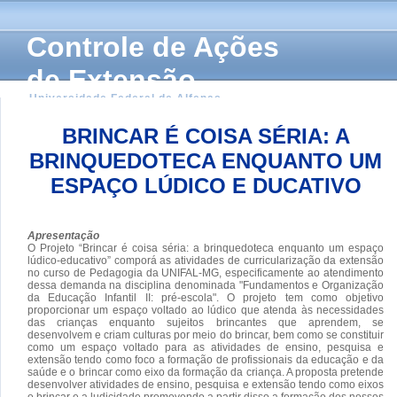
Controle de Ações
de Extensão
Universidade Federal de Alfenas
BRINCAR É COISA SÉRIA: A
BRINQUEDOTECA ENQUANTO UM
ESPAÇO LÚDICO E DUCATIVO
Apresentação
O Projeto “Brincar é coisa séria: a brinquedoteca enquanto um espaço
lúdico-educativo” comporá as atividades de curricularização da extensão
no curso de Pedagogia da UNIFAL-MG, especificamente ao atendimento
dessa demanda na disciplina denominada "Fundamentos e Organização
da Educação Infantil II: pré-escola". O projeto tem como objetivo
proporcionar um espaço voltado ao lúdico que atenda às necessidades
das crianças enquanto sujeitos brincantes que aprendem, se
desenvolvem e criam culturas por meio do brincar, bem como se constituir
como um espaço voltado para as atividades de ensino, pesquisa e
extensão tendo como foco a formação de profissionais da educação e da
saúde e o brincar como eixo da formação da criança. A proposta pretende
desenvolver atividades de ensino, pesquisa e extensão tendo como eixos
o brincar e a ludicidade promovendo a partir disso a formação dos nossos