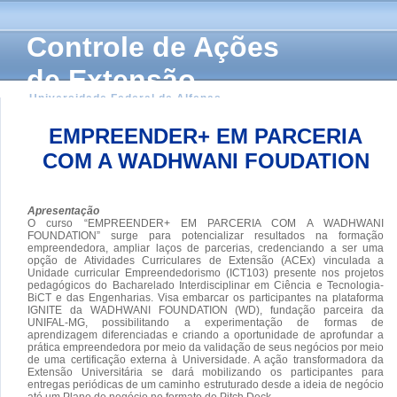
Controle de Ações
de Extensão
Universidade Federal de Alfenas
EMPREENDER+ EM PARCERIA
COM A WADHWANI FOUDATION
Apresentação
O curso “EMPREENDER+ EM PARCERIA COM A WADHWANI
FOUNDATION” surge para potencializar resultados na formação
empreendedora, ampliar laços de parcerias, credenciando a ser uma
opção de Atividades Curriculares de Extensão (ACEx) vinculada a
Unidade curricular Empreendedorismo (ICT103) presente nos projetos
pedagógicos do Bacharelado Interdisciplinar em Ciência e Tecnologia-
BiCT e das Engenharias. Visa embarcar os participantes na plataforma
IGNITE da WADHWANI FOUNDATION (WD), fundação parceira da
UNIFAL-MG, possibilitando a experimentação de formas de
aprendizagem diferenciadas e criando a oportunidade de aprofundar a
prática empreendedora por meio da validação de seus negócios por meio
de uma certificação externa à Universidade. A ação transformadora da
Extensão Universitária se dará mobilizando os participantes para
entregas periódicas de um caminho estruturado desde a ideia de negócio
até um Plano de negócio no formato de Pitch Deck.