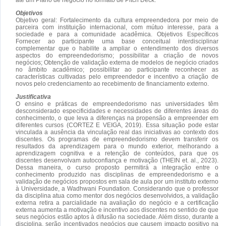
Objetivos
Objetivo geral: Fortalecimento da cultura empreendedora por meio de
parceira com instituição internacional, com mútuo interesse, para a
sociedade e para a comunidade acadêmica. Objetivos Específicos
Fornecer ao participante uma base conceitual interdisciplinar
complementar que o habilite a ampliar o entendimento dos diversos
aspectos do empreendedorismo; possibilitar a criação de novos
negócios; Obtenção de validação externa de modelos de negócio criados
no âmbito acadêmico; possibilitar ao participante reconhecer as
características cultivadas pelo empreendedor e incentivo a criação de
novos pelo credenciamento ao recebimento de financiamento externo.
Justificativa
O ensino e práticas de empreendedorismo nas universidades têm
desconsiderado especificidades e necessidades de diferentes áreas do
conhecimento, o que leva a diferenças na propensão a empreender em
diferentes cursos (CORTEZ E VEIGA, 2019). Essa situação pode estar
vinculada a ausência da vinculação real das iniciativas ao contexto dos
discentes. Os programas de empreendedorismo devem transferir os
resultados da aprendizagem para o mundo exterior, melhorando a
aprendizagem cognitiva e a retenção de conteúdos, para que os
discentes desenvolvam autoconfiança e motivação (THEIN et. al., 2023).
Dessa maneira, o curso proposto permitirá a integração entre o
conhecimento produzido nas disciplinas de empreendedorismo e a
validação de negócios propostos em sala de aula por um instituto externo
à Universidade, a Wadhwani Foundation. Considerando que o professor
da disciplina atua como mentor dos negócios desenvolvidos, a validação
externa retira a parcialidade na avaliação do negócio e a certificação
externa aumenta a motivação e incentivo aos discentes no sentido de que
seus negócios estão aptos à difusão na sociedade. Além disso, durante a
disciplina, serão incentivados negócios que causem impacto positivo na