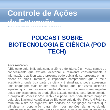
Controle de Ações
de Extensão
Universidade Federal de Alfenas
PODCAST SOBRE
BIOTECNOLOGIA E CIÊNCIA (POD
TECH)
Apresentação
A Biotecnologia, intitulada como a ciência do futuro, é um vasto campo de
conhecimento que explora, descobre e reinventa constantemente a
informação e as técnicas; o presente pode deixar de ser presente em um
piscar de olhos. Também, é importante compreender que o meio
acadêmico, onde boa parte da ciência é sintetizada, pode apresentar
uma linguagem mais erudita, mais técnica, que, por vezes, distancia
aqueles que não possuem familiaridade com os termos empregados
pelos cientistas em suas produções textuais ou discursos. Neste sentido,
o projeto do Podcast “Pod Tech - Se pode Tech pode Biotec” proposto
pela Liga Nacional Acadêmica de Biotecnologia (LiNA - Polo UNIFAL), se
reuniram a fim de organizar um podcast de divulgação científica que
atingisse a população para além dos portões da universidade.
Fortemente inspirado pelo Pint Of Science, evento de caráter global de