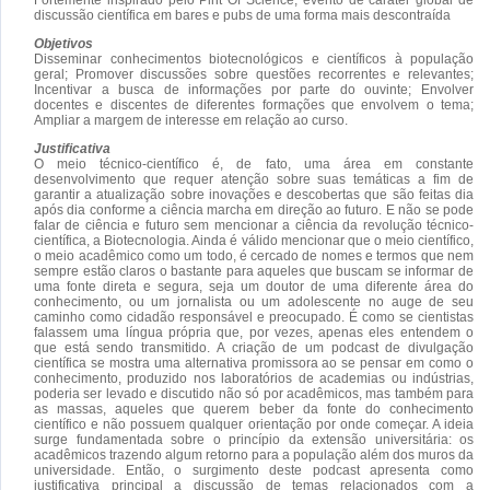
discussão científica em bares e pubs de uma forma mais descontraída
Objetivos
Disseminar conhecimentos biotecnológicos e científicos à população
geral; Promover discussões sobre questões recorrentes e relevantes;
Incentivar a busca de informações por parte do ouvinte; Envolver
docentes e discentes de diferentes formações que envolvem o tema;
Ampliar a margem de interesse em relação ao curso.
Justificativa
O meio técnico-científico é, de fato, uma área em constante
desenvolvimento que requer atenção sobre suas temáticas a fim de
garantir a atualização sobre inovações e descobertas que são feitas dia
após dia conforme a ciência marcha em direção ao futuro. E não se pode
falar de ciência e futuro sem mencionar a ciência da revolução técnico-
científica, a Biotecnologia. Ainda é válido mencionar que o meio científico,
o meio acadêmico como um todo, é cercado de nomes e termos que nem
sempre estão claros o bastante para aqueles que buscam se informar de
uma fonte direta e segura, seja um doutor de uma diferente área do
conhecimento, ou um jornalista ou um adolescente no auge de seu
caminho como cidadão responsável e preocupado. É como se cientistas
falassem uma língua própria que, por vezes, apenas eles entendem o
que está sendo transmitido. A criação de um podcast de divulgação
científica se mostra uma alternativa promissora ao se pensar em como o
conhecimento, produzido nos laboratórios de academias ou indústrias,
poderia ser levado e discutido não só por acadêmicos, mas também para
as massas, aqueles que querem beber da fonte do conhecimento
científico e não possuem qualquer orientação por onde começar. A ideia
surge fundamentada sobre o princípio da extensão universitária: os
acadêmicos trazendo algum retorno para a população além dos muros da
universidade. Então, o surgimento deste podcast apresenta como
justificativa principal a discussão de temas relacionados com a