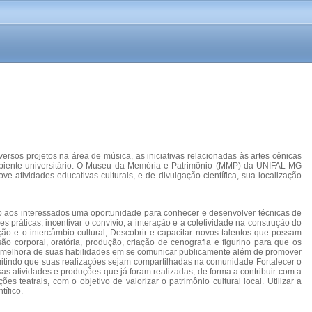
rsos projetos na área de música, as iniciativas relacionadas às artes cênicas
ambiente universitário. O Museu da Memória e Patrimônio (MMP) da UNIFAL-MG
 atividades educativas culturais, e de divulgação científica, sua localização
ndo aos interessados uma oportunidade para conhecer e desenvolver técnicas de
s práticas, incentivar o convívio, a interação e a coletividade na construção do
ção e o intercâmbio cultural; Descobrir e capacitar novos talentos que possam
ão corporal, oratória, produção, criação de cenografia e figurino para que os
a melhora de suas habilidades em se comunicar publicamente além de promover
rmitindo que suas realizações sejam compartilhadas na comunidade Fortalecer o
as atividades e produções que já foram realizadas, de forma a contribuir com a
 teatrais, com o objetivo de valorizar o patrimônio cultural local. Utilizar a
tífico.