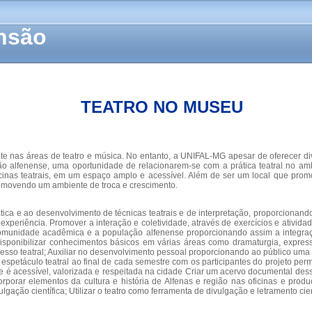
ensão
TEATRO NO MUSEU
te nas áreas de teatro e música. No entanto, a UNIFAL-MG apesar de oferecer dive
ão alfenense, uma oportunidade de relacionarem-se com a prática teatral no 
nas teatrais, em um espaço amplo e acessível. Além de ser um local que promove
promovendo um ambiente de troca e crescimento.
ática e ao desenvolvimento de técnicas teatrais e de interpretação, proporciona
xperiência. Promover a interação e coletividade, através de exercícios e atividade
 a comunidade acadêmica e a população alfenense proporcionando assim a integra
 Disponibilizar conhecimentos básicos em várias áreas como dramaturgia, express
esso teatral; Auxiliar no desenvolvimento pessoal proporcionando ao público um
 espetáculo teatral ao final de cada semestre com os participantes do projeto pe
e é acessível, valorizada e respeitada na cidade Criar um acervo documental dess
ar elementos da cultura e história de Alfenas e região nas oficinas e produções
gação científica; Utilizar o teatro como ferramenta de divulgação e letramento cien