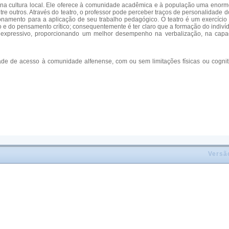
a cultura local. Ele oferece à comunidade acadêmica e à população uma enorme 
re outros. Através do teatro, o professor pode perceber traços de personalidade 
namento para a aplicação de seu trabalho pedagógico. O teatro é um exercício d
do pensamento crítico; consequentemente é ter claro que a formação do indivíduo é
s expressivo, proporcionando um melhor desempenho na verbalização, na cap
ade de acesso à comunidade alfenense, com ou sem limitações físicas ou cognit
Versã