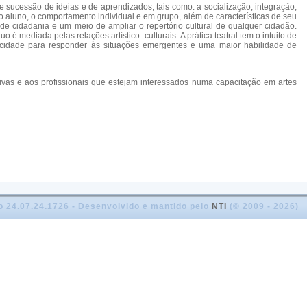
sucessão de ideias e de aprendizados, tais como: a socialização, integração,
do aluno, o comportamento individual e em grupo, além de características de seu
e cidadania e um meio de ampliar o repertório cultural de qualquer cidadão.
 mediada pelas relações artístico- culturais. A prática teatral tem o intuito de
acidade para responder às situações emergentes e uma maior habilidade de
ivas e aos profissionais que estejam interessados numa capacitação em artes
o 24.07.24.1726 - Desenvolvido e mantido pelo
NTI
(© 2009 - 2026)