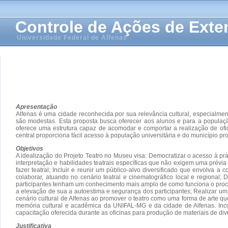
Controle de Ações de Ext
Universidade Federal de Alfenas
Apresentação
Alfenas é uma cidade reconhecida por sua relevância cultural, especialmen
são modestas. Esta proposta busca oferecer aos alunos e para a populaç
oferece uma estrutura capaz de acomodar e comportar a realização de ofici
central proporciona fácil acesso à população universitária e do município 
Objetivos
A idealização do Projeto Teatro no Museu visa: Democratizar o acesso à pr
interpretação e habilidades teatrais específicas que não exigem uma prévia e
fazer teatral; Incluir e reunir um público-alvo diversificado que envolva
colaborar, atuando no cenário teatral e cinematográfico local e regional;
participantes tenham um conhecimento mais amplo de como funciona o proc
a elevação de sua a autoestima e segurança dos participantes; Realizar um
cenário cultural de Alfenas ao promover o teatro como uma forma de arte qu
memória cultural e acadêmica da UNIFAL-MG e da cidade de Alfenas. Incorpor
capacitação oferecida durante as oficinas para produção de materiais de divul
Justificativa