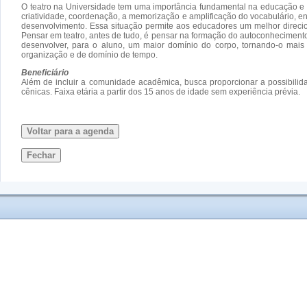
O teatro na Universidade tem uma importância fundamental na educação e n
criatividade, coordenação, a memorização e amplificação do vocabulário, ent
desenvolvimento. Essa situação permite aos educadores um melhor direcio
Pensar em teatro, antes de tudo, é pensar na formação do autoconhecimento e 
desenvolver, para o aluno, um maior domínio do corpo, tornando-o mai
organização e de domínio de tempo.
Beneficiário
Além de incluir a comunidade acadêmica, busca proporcionar a possibilid
cênicas. Faixa etária a partir dos 15 anos de idade sem experiência prévia.
Voltar para a agenda
Fechar