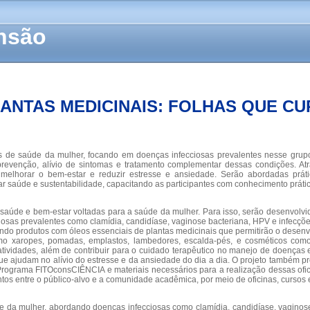
ensão
ANTAS MEDICINAIS: FOLHAS QUE C
 de saúde da mulher, focando em doenças infecciosas prevalentes nesse grupo 
evenção, alívio de sintomas e tratamento complementar dessas condições. Atra
 melhorar o bem-estar e reduzir estresse e ansiedade. Serão abordadas prát
ar saúde e sustentabilidade, capacitando as participantes com conhecimento práti
 de saúde e bem-estar voltadas para a saúde da mulher. Para isso, serão desenvol
osas prevalentes como clamídia, candidíase, vaginose bacteriana, HPV e infecções
vendo produtos com óleos essenciais de plantas medicinais que permitirão o desenv
como xaropes, pomadas, emplastos, lambedores, escalda-pés, e cosméticos co
vidades, além de contribuir para o cuidado terapêutico no manejo de doenças es
que ajudam no alívio do estresse e da ansiedade do dia a dia. O projeto també
 Programa FITOconsCIÊNCIA e materiais necessários para a realização dessas of
tos entre o público-alvo e a comunidade acadêmica, por meio de oficinas, cursos
e da mulher, abordando doenças infecciosas como clamídia, candidíase, vaginose