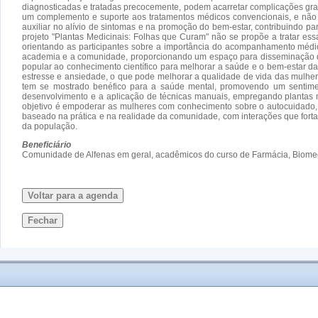
diagnosticadas e tratadas precocemente, podem acarretar complicações gra
um complemento e suporte aos tratamentos médicos convencionais, e não 
auxiliar no alívio de sintomas e na promoção do bem-estar, contribuindo p
projeto "Plantas Medicinais: Folhas que Curam" não se propõe a tratar es
orientando as participantes sobre a importância do acompanhamento médico
academia e a comunidade, proporcionando um espaço para disseminação de 
popular ao conhecimento científico para melhorar a saúde e o bem-estar da
estresse e ansiedade, o que pode melhorar a qualidade de vida das mulher
tem se mostrado benéfico para a saúde mental, promovendo um sentiment
desenvolvimento e a aplicação de técnicas manuais, empregando plantas m
objetivo é empoderar as mulheres com conhecimento sobre o autocuidado, s
baseado na prática e na realidade da comunidade, com interações que fort
da população.
Beneficiário
Comunidade de Alfenas em geral, acadêmicos do curso de Farmácia, Biomed
Voltar para a agenda
Fechar