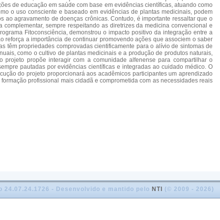
 ações de educação em saúde com base em evidências científicas, atuando como
como o uso consciente e baseado em evidências de plantas medicinais, podem
dos ao agravamento de doenças crônicas. Contudo, é importante ressaltar que o
ra complementar, sempre respeitando as diretrizes da medicina convencional e
rograma Fitoconsciência, demonstrou o impacto positivo da integração entre a
ão reforça a importância de continuar promovendo ações que associem o saber
ras têm propriedades comprovadas cientificamente para o alívio de sintomas de
ais, como o cultivo de plantas medicinais e a produção de produtos naturais,
o projeto propõe interagir com a comunidade alfenense para compartilhar o
empre pautadas por evidências científicas e integradas ao cuidado médico. O
xecução do projeto proporcionará aos acadêmicos participantes um aprendizado
a formação profissional mais cidadã e comprometida com as necessidades reais
o 24.07.24.1726 - Desenvolvido e mantido pelo
NTI
(© 2009 - 2026)