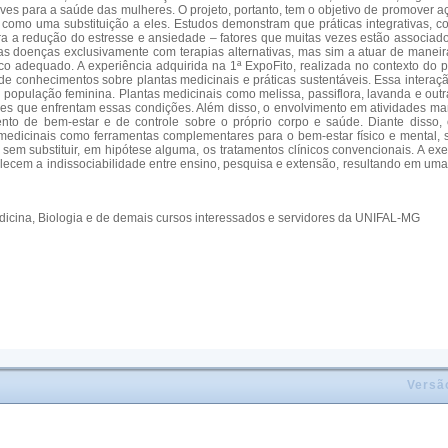
ves para a saúde das mulheres. O projeto, portanto, tem o objetivo de promover
como uma substituição a eles. Estudos demonstram que práticas integrativas, 
ara a redução do estresse e ansiedade – fatores que muitas vezes estão associa
sas doenças exclusivamente com terapias alternativas, mas sim a atuar de manei
 adequado. A experiência adquirida na 1ª ExpoFito, realizada no contexto do p
conhecimentos sobre plantas medicinais e práticas sustentáveis. Essa interaç
 população feminina. Plantas medicinais como melissa, passiflora, lavanda e out
es que enfrentam essas condições. Além disso, o envolvimento em atividades manu
o de bem-estar e de controle sobre o próprio corpo e saúde. Diante disso, 
edicinais como ferramentas complementares para o bem-estar físico e mental, s
em substituir, em hipótese alguma, os tratamentos clínicos convencionais. A e
alecem a indissociabilidade entre ensino, pesquisa e extensão, resultando em um
icina, Biologia e de demais cursos interessados e servidores da UNIFAL-MG
Versã