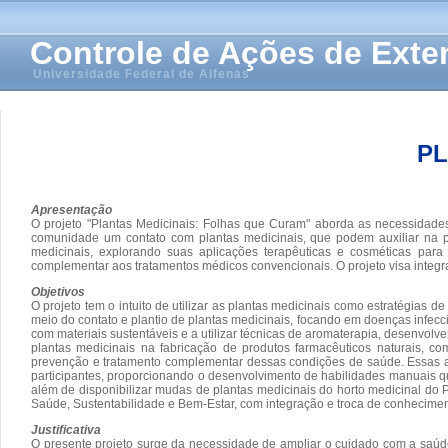
Controle de Ações de Ext
Universidade Federal de Alfenas
PL
Apresentação
O projeto "Plantas Medicinais: Folhas que Curam" aborda as necessidades
comunidade um contato com plantas medicinais, que podem auxiliar na pr
medicinais, explorando suas aplicações terapêuticas e cosméticas para
complementar aos tratamentos médicos convencionais. O projeto visa integr
Objetivos
O projeto tem o intuito de utilizar as plantas medicinais como estratégias
meio do contato e plantio de plantas medicinais, focando em doenças infecci
com materiais sustentáveis e a utilizar técnicas de aromaterapia, desenvol
plantas medicinais na fabricação de produtos farmacêuticos naturais, 
prevenção e tratamento complementar dessas condições de saúde. Essas ati
participantes, proporcionando o desenvolvimento de habilidades manuais 
além de disponibilizar mudas de plantas medicinais do horto medicinal do
Saúde, Sustentabilidade e Bem-Estar, com integração e troca de conhecimen
Justificativa
O presente projeto surge da necessidade de ampliar o cuidado com a saúd