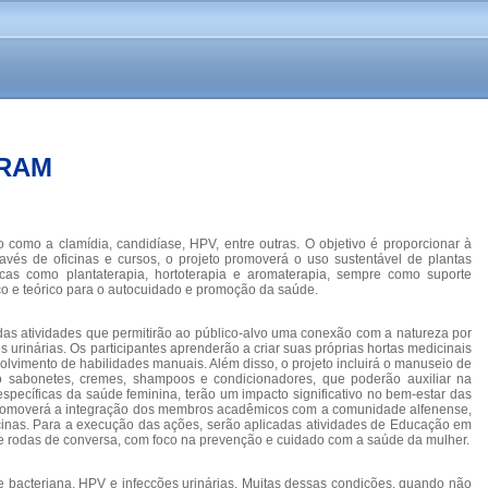
URAM
como a clamídia, candidíase, HPV, entre outras. O objetivo é proporcionar à
vés de oficinas e cursos, o projeto promoverá o uso sustentável de plantas
icas como plantaterapia, hortoterapia e aromaterapia, sempre como suporte
co e teórico para o autocuidado e promoção da saúde.
vidas atividades que permitirão ao público-alvo uma conexão com a natureza por
 urinárias. Os participantes aprenderão a criar suas próprias hortas medicinais
olvimento de habilidades manuais. Além disso, o projeto incluirá o manuseio de
mo sabonetes, cremes, shampoos e condicionadores, que poderão auxiliar na
pecíficas da saúde feminina, terão um impacto significativo no bem-estar das
m promoverá a integração dos membros acadêmicos com a comunidade alfenense,
icinas. Para a execução das ações, serão aplicadas atividades de Educação em
 e rodas de conversa, com foco na prevenção e cuidado com a saúde da mulher.
 bacteriana, HPV e infecções urinárias. Muitas dessas condições, quando não