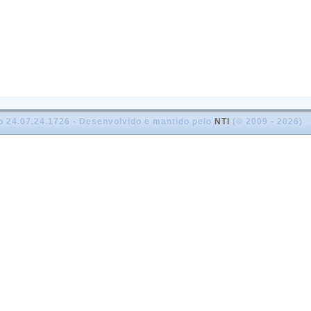
o 24.07.24.1726 - Desenvolvido e mantido pelo
NTI
(© 2009 - 2026)