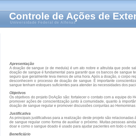
Controle de Ações de Ext
Universidade Federal de Alfenas
Apresentação
A doação de sangue (e de medula) é um ato nobre e altruísta que pode sal
doação de sangue é fundamental para garantir que os bancos de sangue te
seguro que geralmente leva menos de uma hora. Após a doação, o corpo re
desconhecem o processo de doação de sangue. É importante conscientizar
sangue tenham estoques suficientes para atender às necessidades dos paci
Objetivos
Os objetivos do projeto DoAção são: fortalecer o contato com a equipe 
promover ações de conscientização junto à comunidade, quanto à importâ
doação de sangue regular e promover discussões conjuntas ao Hemomina
Justificativa
As principais justificativas para a realização deste projeto são relaciona
de sangue regular como forma de auxiliar o próximo. Muitas pessoas ain
doar e como o sangue doado é usado para ajudar pacientes em todo o mundo,
Beneficiário