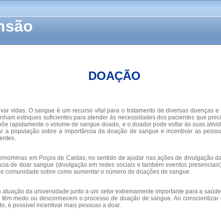
ensão
DOAÇÃO
var vidas. O sangue é um recurso vital para o tratamento de diversas doenças e
nham estoques suficientes para atender às necessidades dos pacientes que pre
põe rapidamente o volume de sangue doado, e o doador pode voltar às suas ativ
 a população sobre a importância da doação de sangue e incentivar as pessoa
entes.
do Hemominas em Poços de Caldas, no sentido de ajudar nas ações de divulgação
ncia de doar sangue (divulgação em redes sociais e também eventos presenciais
s e comunidade sobre como aumentar o número de doações de sangue.
das à atuação da universidade junto a um setor extremamente importante para a s
da têm medo ou desconhecem o processo de doação de sangue. Ao conscientizar 
 é possível incentivar mais pessoas a doar.