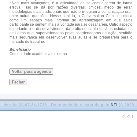
níveis mais avançados, é a dificuldade de se comunicarem de forma
efetiva. Isso se dá por razões diversas: timidez, medo de errar,
metodologias mais tradicionais que não privilegiam a comunicação oral,
entre outras questões. Nesse sentido, o Conversation Club se coloca
como um espaço mais informal de aprendizagem em que as/os
participante se sentem mais à vontade para se desafiarem. Outro aspecto
importante é o desenvolvimento da prática docente das/dos estudantes
de Letras que, supervisionados pelas coordenadoras da ação, sentirão
mais segurança em desenvolver suas aulas e se prepararem para o
mercado de trabalho.
Beneficiário
Comunidade acadêmica e externa
Voltar para a agenda
Fechar
Versão 24.07.24.1726 - Desenvolvido e mantido pelo
NTI
(© 2009 -
2026)