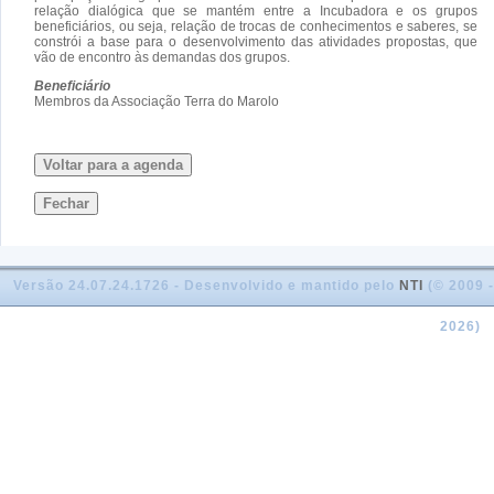
relação dialógica que se mantém entre a Incubadora e os grupos
beneficiários, ou seja, relação de trocas de conhecimentos e saberes, se
constrói a base para o desenvolvimento das atividades propostas, que
vão de encontro às demandas dos grupos.
Beneficiário
Membros da Associação Terra do Marolo
Voltar para a agenda
Fechar
Versão 24.07.24.1726 - Desenvolvido e mantido pelo
NTI
(© 2009 -
2026)