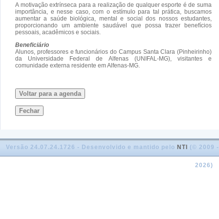
A motivação extrínseca para a realização de qualquer esporte é de suma
importância, e nesse caso, com o estímulo para tal prática, buscamos
aumentar a saúde biológica, mental e social dos nossos estudantes,
proporcionando um ambiente saudável que possa trazer benefícios
pessoais, acadêmicos e sociais.
Beneficiário
Alunos, professores e funcionários do Campus Santa Clara (Pinheirinho)
da Universidade Federal de Alfenas (UNIFAL-MG), visitantes e
comunidade externa residente em Alfenas-MG.
Voltar para a agenda
Fechar
Versão 24.07.24.1726 - Desenvolvido e mantido pelo
NTI
(© 2009 -
2026)