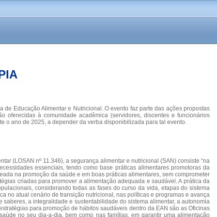
PIA
ia de Educação Alimentar e Nutricional. O evento faz parte das ações propostas
rão oferecidas à comunidade acadêmica (servidores, discentes e funcionários
te o ano de 2025, a depender da verba disponibilizada para tal evento.
ntar (LOSAN nº 11.346), a segurança alimentar e nutricional (SAN) consiste “na
necessidades essenciais, tendo como base práticas alimentares promotoras da
 baseada na promoção da saúde e em boas práticas alimentares, sem comprometer
atégias criadas para promover a alimentação adequada e saudável. A prática da
opulacionais, considerando todas as fases do curso da vida, etapas do sistema
no atual cenário de transição nutricional, nas políticas e programas e avança
saberes, a integralidade e sustentabilidade do sistema alimentar, a autonomia
as estratégias para promoção de hábitos saudáveis dentro da EAN são as Oficinas
 e saúde no seu dia-a-dia, bem como nas famílias, em garantir uma alimentação