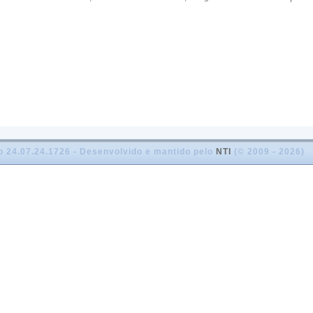
o 24.07.24.1726 - Desenvolvido e mantido pelo
NTI
(© 2009 - 2026)