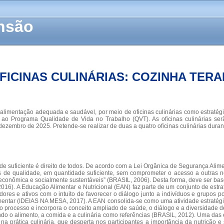
ensão
FICINAS CULINÁRIAS: COZINHA TERA
 alimentação adequada e saudável, por meio de oficinas culinárias como estratég
o ao Programa Qualidade de Vida no Trabalho (QVT). As oficinas culinárias se
dezembro de 2025. Pretende-se realizar de duas a quatro oficinas culinárias duran
 suficiente é direito de todos. De acordo com a Lei Orgânica de Segurança Alime
os de qualidade, em quantidade suficiente, sem comprometer o acesso a outras 
l, econômica e socialmente sustentáveis” (BRASIL, 2006). Desta forma, deve ser
016). A Educação Alimentar e Nutricional (EAN) faz parte de um conjunto de estr
es e ativos com o intuito de favorecer o diálogo junto a indivíduos e grupos p
entar (IDEIAS NA MESA, 2017). A EAN consolida-se como uma atividade estratégica 
ocesso e incorpora o conceito ampliado de saúde, o diálogo e a diversidade de 
erando o alimento, a comida e a culinária como referências (BRASIL, 2012). Uma d
 na prática culinária, que desperta nos participantes a importância da nutrição