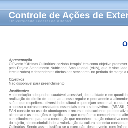
Controle de Ações de Ext
Universidade Federal de Alfenas
O
Apresentação
O Evento “Oficinas Culinárias: cozinha terapia” tem como objetivo promover
pelo Projeto Atendimento Nutricional Ambulatorial (ANA), que é vinculad
terceirizados) e dependentes diretos dos servidores, no período de março a 
Objetivos
Não disponível para preenchimento
Justificativa
A alimentação adequada e saudável, acessível, de qualidade e em quantidade
realização do direito de todos ao acesso regular e permanente a aliment
saúde que respeitem a diversidade cultural e que sejam ambiental, cultura
o acesso a outras necessidades essenciais para a sobrevivência (BRASIL, 2
EAN consiste no uso de abordagens e recursos educacionais problematizador
alimentar e as interações e significados que compõem o comportamento alim
conceitualmente para uma concepção que reconhece a ação educativa como pr
do sujeito, a intersetorialidade, a valorização da cultura alimentar consid
Culinárias. Sendo assim, justifica-se a execução deste evento, com ênfase