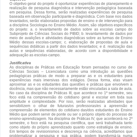
O objetivo geral do projeto é oportunizar experiências de planejamento e
realização de pesquisa diagnóstica e intervenção pedagógica baseada
em pesquisa. Dessa forma, serão realizadas experiências de pesquisa
baseada em observação participante e diagnóstica. Com base nos dados
levantados, serão elaboradas propostas de ensino e de intervenção para
a disciplina Sociologia no Ensino Médio. Assim, são objetivos específicos
do projeto: a. o levantamento de dados sobre as escolas campo do
Subprojeto de Ciências Sociais do PIBID; b. levantamento de dados por
meio de avalições e atividades diagnósticas sobre as turmas de Ensino
Médio dessas escolas-campo; c. elaboração de propostas de aula e
sequências didáticas a partir dos dados levantados; e d. realização das
aulas e sequências elaboradas, de acordo com a disponibilidade e
adequação as escolas-campo.
Justificativa
As disciplinas de Práticas em Educação foram pensadas no curso de
Ciências Sociais – Licenciatura como uma introdução as questões
pedagógicas práticas de modo a preparar as e os estudantes para
experiências mais imersivas dos estágios. Dessa forma, elas visam
aproximar as e os estudantes das questões e práticas que envolvem a
docência, mas que não necessariamente estão vinculadas a sala de aula.
No caso da disciplina de Práticas III, que acontece no 1º semestre, seu
foco está na compreensão do cotidiano geral e escolar em toda sua
amplitude e complexidade. Por isso, serão realizadas atividades que
sensibilizem o olhar de futuras/os professoras/es a apreensão e
compreensão de elementos do cotidiano das/dos estudantes do Ensino
Médio que podem servir de ponte ou ser o próprio objeto do processo de
ensino-aprendizagem. Na disciplina de Práticas IV, que acontecerá no 2º
semestre, o foco está na pesquisa científica, que será trabalhada tanto
como objeto do próprio aprendizado quanto como estratégia de ensino.
Em tempos de revisionismos e descrença na ciência, acreditamos que
problematizar a pesquisa e sua prática, podem transformá-la numa