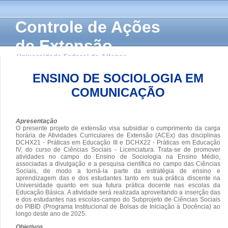
Controle de Ações
de Extensão
Universidade Federal de Alfenas
ENSINO DE SOCIOLOGIA EM
COMUNICAÇÃO
Apresentação
O presente projeto de extensão visa subsidiar o cumprimento da carga
horária de Atividades Curriculares de Extensão (ACEx) das disciplinas
DCHX21 - Práticas em Educação III e DCHX22 - Práticas em Educação
IV, do curso de Ciências Sociais - Licenciatura. Trata-se de promover
atividades no campo do Ensino de Sociologia na Ensino Médio,
associadas a divulgação e a pesquisa científica no campo das Ciências
Sociais, de modo a torná-la parte da estratégia de ensino e
aprendizagem das e dos estudantes tanto em sua prática discente na
Universidade quanto em sua futura prática docente nas escolas da
Educação Básica. A atividade será realizada aproveitando a inserção das
e dos estudantes nas escolas-campo do Subprojeto de Ciências Sociais
do PIBID (Programa Institucional de Bolsas de Iniciação à Docência) ao
longo deste ano de 2025.
Objetivos