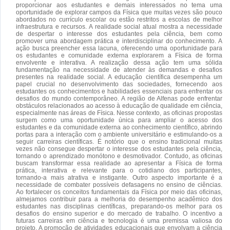
proporcionar aos estudantes e demais interessados no tema uma
oportunidade de explorar campos da Física que muitas vezes são pouco
abordados no currículo escolar ou estão restritos a escolas de melhor
infraestrutura e recursos. A realidade social atual mostra a necessidade
de despertar o interesse dos estudantes pela ciência, bem como
promover uma abordagem prática e interdisciplinar do conhecimento. A
ação busca preencher essa lacuna, oferecendo uma oportunidade para
os estudantes e comunidade externa explorarem a Física de forma
envolvente e interativa. A realização dessa ação tem uma sólida
fundamentação na necessidade de atender às demandas e desafios
presentes na realidade social. A educação científica desempenha um
papel crucial no desenvolvimento das sociedades, fornecendo aos
estudantes os conhecimentos e habilidades essenciais para enfrentar os
desafios do mundo contemporâneo. A região de Alfenas pode enfrentar
obstáculos relacionados ao acesso à educação de qualidade em ciência,
especialmente nas áreas de Física. Nesse contexto, as oficinas propostas
surgem como uma oportunidade única para ampliar o acesso dos
estudantes e da comunidade externa ao conhecimento científico, abrindo
portas para a interação com o ambiente universitário e estimulando-os a
seguir carreiras científicas. É notório que o ensino tradicional muitas
vezes não consegue despertar o interesse dos estudantes pela ciência,
tornando o aprendizado monótono e desmotivador. Contudo, as oficinas
buscam transformar essa realidade ao apresentar a Física de forma
prática, interativa e relevante para o cotidiano dos participantes,
tornando-a mais atrativa e instigante. Outro aspecto importante é a
necessidade de combater possíveis defasagens no ensino de ciências.
Ao fortalecer os conceitos fundamentais da Física por meio das oficinas,
almejamos contribuir para a melhoria do desempenho acadêmico dos
estudantes nas disciplinas científicas, preparando-os melhor para os
desafios do ensino superior e do mercado de trabalho. O incentivo a
futuras carreiras em ciência e tecnologia é uma premissa valiosa do
projeto. A promoção de atividades educacionais que envolvam a ciência