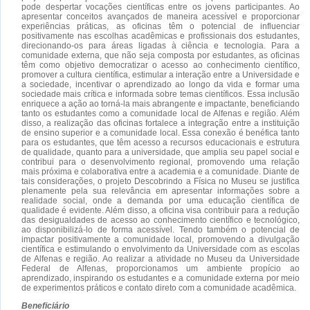
pode despertar vocações científicas entre os jovens participantes. Ao
apresentar conceitos avançados de maneira acessível e proporcionar
experiências práticas, as oficinas têm o potencial de influenciar
positivamente nas escolhas acadêmicas e profissionais dos estudantes,
direcionando-os para áreas ligadas à ciência e tecnologia. Para a
comunidade externa, que não seja composta por estudantes, as oficinas
têm como objetivo democratizar o acesso ao conhecimento científico,
promover a cultura científica, estimular a interação entre a Universidade e
a sociedade, incentivar o aprendizado ao longo da vida e formar uma
sociedade mais crítica e informada sobre temas científicos. Essa inclusão
enriquece a ação ao torná-la mais abrangente e impactante, beneficiando
tanto os estudantes como a comunidade local de Alfenas e região. Além
disso, a realização das oficinas fortalece a integração entre a instituição
de ensino superior e a comunidade local. Essa conexão é benéfica tanto
para os estudantes, que têm acesso a recursos educacionais e estrutura
de qualidade, quanto para a universidade, que amplia seu papel social e
contribui para o desenvolvimento regional, promovendo uma relação
mais próxima e colaborativa entre a academia e a comunidade. Diante de
tais considerações, o projeto Descobrindo a Física no Museu se justifica
plenamente pela sua relevância em apresentar informações sobre a
realidade social, onde a demanda por uma educação científica de
qualidade é evidente. Além disso, a oficina visa contribuir para a redução
das desigualdades de acesso ao conhecimento científico e tecnológico,
ao disponibilizá-lo de forma acessível. Tendo também o potencial de
impactar positivamente a comunidade local, promovendo a divulgação
científica e estimulando o envolvimento da Universidade com as escolas
de Alfenas e região. Ao realizar a atividade no Museu da Universidade
Federal de Alfenas, proporcionamos um ambiente propício ao
aprendizado, inspirando os estudantes e a comunidade externa por meio
de experimentos práticos e contato direto com a comunidade acadêmica.
Beneficiário