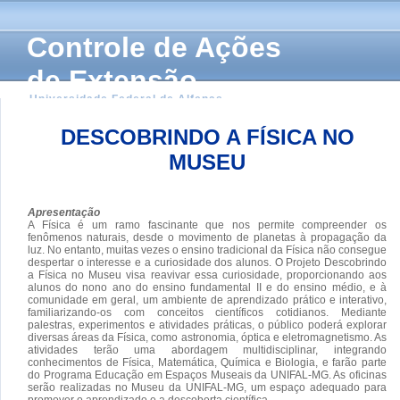
Controle de Ações
de Extensão
Universidade Federal de Alfenas
DESCOBRINDO A FÍSICA NO
MUSEU
Apresentação
A Física é um ramo fascinante que nos permite compreender os
fenômenos naturais, desde o movimento de planetas à propagação da
luz. No entanto, muitas vezes o ensino tradicional da Física não consegue
despertar o interesse e a curiosidade dos alunos. O Projeto Descobrindo
a Física no Museu visa reavivar essa curiosidade, proporcionando aos
alunos do nono ano do ensino fundamental II e do ensino médio, e à
comunidade em geral, um ambiente de aprendizado prático e interativo,
familiarizando-os com conceitos científicos cotidianos. Mediante
palestras, experimentos e atividades práticas, o público poderá explorar
diversas áreas da Física, como astronomia, óptica e eletromagnetismo. As
atividades terão uma abordagem multidisciplinar, integrando
conhecimentos de Física, Matemática, Química e Biologia, e farão parte
do Programa Educação em Espaços Museais da UNIFAL-MG. As oficinas
serão realizadas no Museu da UNIFAL-MG, um espaço adequado para
promover o aprendizado e a descoberta científica.