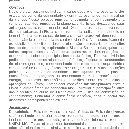
Objetivos
Neste projeto, buscamos instigar a curiosidade e o interesse tanto dos
estudantes como da comunidade externa, apresentando as maravilhas
da ciência. Nosso objetivo principal é estimular o conhecimento e a
compreensão dos princípios fundamentais da física, destacando suas
aplicações práticas no mundo real. Serão apresentadas oficinas de
diversas subáreas da Física, como astronomia, óptica, eletromagnetismo,
termodinâmica, entre outras, de forma criativa e acessível, demonstrando
sua relevância e importância no contexto científico. Mais especificamente,
os objetivos específicos deste projeto são: -Introduzir os conceitos
básicos de astronomia, explorando o Sistema Solar, estrelas, galáxias e
outros corpos celestes; -Apresentar palestras e demonstrações de
experimentos sobre os princípios básicos da óptica; -Realizar atividades
práticas e experimentos relacionados à óptica; -Explorar os fundamentos
do eletromagnetismo, compreendendo conceitos como carga elétrica,
campos elétricos e magnéticos, eletromagnetismo e suas aplicações
práticas; -Abordar a termodinâmica, investigando os princípios da
transferência de calor, leis da termodinâmica e sua relação com a
energia; -Promover discussões e reflexões sobre os conceitos e
aplicações da Física; -Estabelecer conexões interdisciplinares entre a
Física e outras áreas do conhecimento; -Estimular a participação ativa
dos discentes do curso de Licenciatura em Física na construção do
conhecimento; -Fomentar a consciência científica, ética e social dos
discentes e participantes das oficinas.
Justificativa
Descobrindo a Física no Museu realizará oficinas de Física de diversas
subáreas tendo como público-alvo estudantes do nono ano do ensino
fundamental II e ensino médio, e a comunidade interna e externa à
UNIFAL-MG. Essas oficinas são fundamentais na demanda por uma
educação científica mais atrativa e significativa e pela importância de