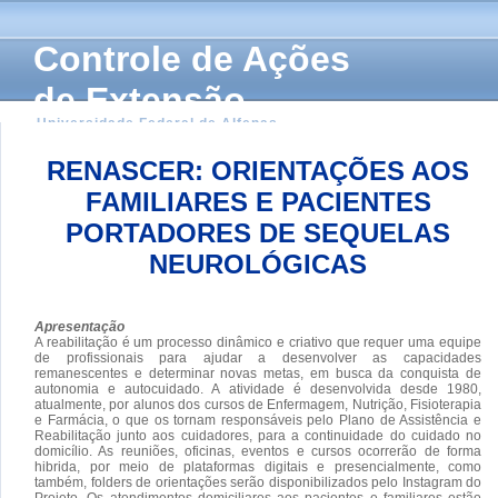
Controle de Ações
de Extensão
Universidade Federal de Alfenas
RENASCER: ORIENTAÇÕES AOS
FAMILIARES E PACIENTES
PORTADORES DE SEQUELAS
NEUROLÓGICAS
Apresentação
A reabilitação é um processo dinâmico e criativo que requer uma equipe
de profissionais para ajudar a desenvolver as capacidades
remanescentes e determinar novas metas, em busca da conquista de
autonomia e autocuidado. A atividade é desenvolvida desde 1980,
atualmente, por alunos dos cursos de Enfermagem, Nutrição, Fisioterapia
e Farmácia, o que os tornam responsáveis pelo Plano de Assistência e
Reabilitação junto aos cuidadores, para a continuidade do cuidado no
domicílio. As reuniões, oficinas, eventos e cursos ocorrerão de forma
hibrida, por meio de plataformas digitais e presencialmente, como
também, folders de orientações serão disponibilizados pelo Instagram do
Projeto. Os atendimentos domiciliares aos pacientes e familiares estão