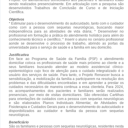
sendo realizados presencialmente. Em articulação com a pesquisa são
desenvolvidos Trabalhos de Conclusão de Curso e de Iniciação
Científica.
Objetivos
* Estimular para o desenvolvimento do autocuidado, tanto com o cuidador
como com a pessoa com sequelas neurológicas, buscando maior
independência para as atividades de vida diária; * Desenvolver no
profissional em formação a prática do atendimento holístico para além do
conhecimento técnico e científico; * Inserir o aluno no cenário profissional
aonde se desenvolve o processo de trabalho, abrindo as portas da
universidade para o serviço de saúde e a família em seu domicílio.
Justificativa
Em face ao Programa de Saúde da Família (PSF) o atendimento
domiciliar coloca os profissionais de saúde mais próximo ao cliente e a
seus familiares buscando atender ao modelo assistencial clínico-
epidemiológico cujo foco de atenção para o cuidado integralizado é o
usuário dos serviços de saúde. Para tanto, o Projeto Renascer busca a
sensibilização, a mobilização da família a participarem na resolução dos
problemas e das dificuldades encontradas e em aprender a prestar os
cuidados necessários de maneira continua a essa clientela. Para 2024,
os acompanhamentos dos pacientes e familiares serão realizados
presenciais, por meio de visitas domiciliares. São oferecidas Cartilhas
para orientações de cuidados com a pessoa com sequelas neurológicas
e são elaborados Planos Individuais Alimentar, de Atividades de
Fisioterapia e Cuidados Gerais para o desenvolvimento do autocuidado e
disponibilizados ao cuidador e família da pessoa com sequelas
neurológicas.
Beneficiário
São os familiares e pessoas com sequelas neurológicas, residentes nesta