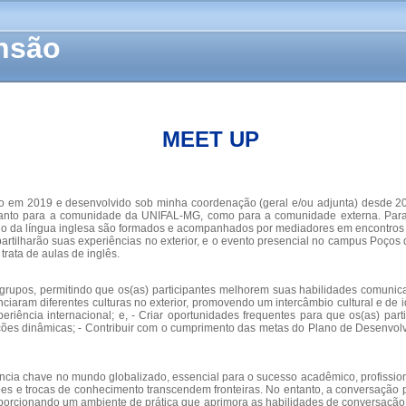
ensão
MEET UP
o em 2019 e desenvolvido sob minha coordenação (geral e/ou adjunta) desde 20
r, tanto para a comunidade da UNIFAL-MG, como para a comunidade externa. Par
o da língua inglesa são formados e acompanhados por mediadores em encontros se
artilharão suas experiências no exterior, e o evento presencial no campus Poços 
rata de aulas de inglês.
s grupos, permitindo que os(as) participantes melhorem suas habilidades comunic
aram diferentes culturas no exterior, promovendo um intercâmbio cultural e de ide
riência internacional; e, - Criar oportunidades frequentes para que os(as) pa
ões dinâmicas; - Contribuir com o cumprimento das metas do Plano de Desenvolvim
a chave no mundo globalizado, essencial para o sucesso acadêmico, profissional
es e trocas de conhecimento transcendem fronteiras. No entanto, a conversação p
porcionando um ambiente de prática que aprimora as habilidades de conversação 