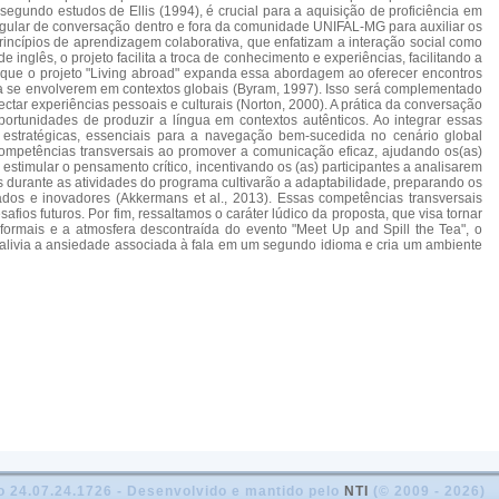
segundo estudos de Ellis (1994), é crucial para a aquisição de proficiência em
regular de conversação dentro e fora da comunidade UNIFAL-MG para auxiliar os
incípios de aprendizagem colaborativa, que enfatizam a interação social como
glês, o projeto facilita a troca de conhecimento e experiências, facilitando a
 que o projeto "Living abroad" expanda essa abordagem ao oferecer encontros
ra se envolverem em contextos globais (Byram, 1997). Isso será complementado
tar experiências pessoais e culturais (Norton, 2000). A prática da conversação
rtunidades de produzir a língua em contextos autênticos. Ao integrar essas
 estratégicas, essenciais para a navegação bem-sucedida no cenário global
 competências transversais ao promover a comunicação eficaz, ajudando os(as)
stimular o pensamento crítico, incentivando os (as) participantes a analisarem
s durante as atividades do programa cultivarão a adaptabilidade, preparando os
ados e inovadores (Akkermans et al., 2013). Essas competências transversais
fios futuros. Por fim, ressaltamos o caráter lúdico da proposta, que visa tornar
nformais e a atmosfera descontraída do evento "Meet Up and Spill the Tea", o
a alivia a ansiedade associada à fala em um segundo idioma e cria um ambiente
o 24.07.24.1726 - Desenvolvido e mantido pelo
NTI
(© 2009 - 2026)