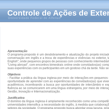
Controle de Ações de Ext
Universidade Federal de Alfenas
Apresentação
O programa proposto é um desdobramento e atualização do projeto iniciad
conversação em inglês e a troca de experiências e vivências no exterio
English", onde pequenos grupos de pessoas com conhecimento intermediári
"Living abroad", com encontros bimestrais online onde convidados(as) comp
suas experiências com os participantes em um gostoso chá da tarde. Não se t
Objetivos
- Facilitar a prática da língua inglesa por meio de interações em pequeno
oportunidade de aprender com as experiências de convidados(as) que vivenci
acadêmicos, incentivando a busca por oportunidades de intercâmbio e expe
fluência ao se comunicarem em uma língua estrangeira, por meio de interaç
Gestão, Inovação e Internacionalização.
Justificativa
O domínio da língua inglesa é amplamente reconhecido como uma competênci
universidades intensifica a necessidade do inglês, à medida que colaboraçõ
setores da sociedade. O programa proposto busca abordar essa lacuna, pro