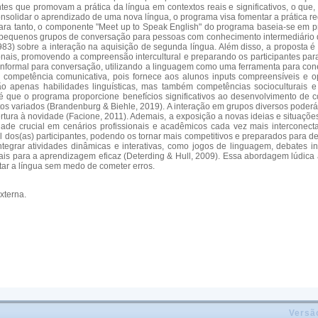
es que promovam a prática da língua em contextos reais e significativos, o que, 
consolidar o aprendizado de uma nova língua, o programa visa fomentar a prática 
Para tanto, o componente "Meet up to Speak English" do programa baseia-se em pr
 pequenos grupos de conversação para pessoas com conhecimento intermediário de in
83) sobre a interação na aquisição de segunda língua. Além disso, a proposta é
onais, promovendo a compreensão intercultural e preparando os participantes pa
 informal para conversação, utilizando a linguagem como uma ferramenta para conec
ompetência comunicativa, pois fornece aos alunos inputs compreensíveis e opo
o apenas habilidades linguísticas, mas também competências socioculturais e
 é que o programa proporcione benefícios significativos ao desenvolvimento de
os variados (Brandenburg & Biehle, 2019). A interação em grupos diversos poderá e
ertura à novidade (Facione, 2011). Ademais, a exposição a novas ideias e situaçõe
ade crucial em cenários profissionais e acadêmicos cada vez mais interconect
dos(as) participantes, podendo os tornar mais competitivos e preparados para desa
ntegrar atividades dinâmicas e interativas, como jogos de linguagem, debates i
uciais para a aprendizagem eficaz (Deterding & Hull, 2009). Essa abordagem lúdic
tar a língua sem medo de cometer erros.
xterna.
Versã