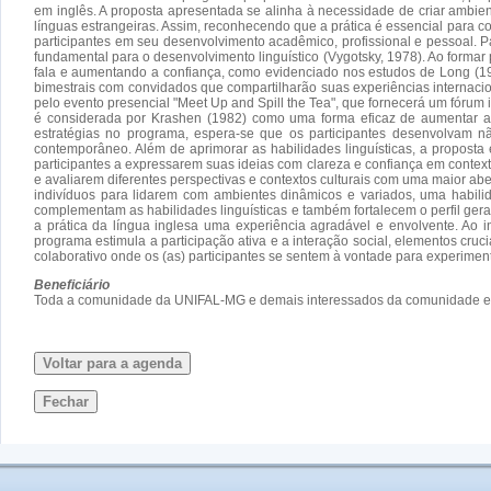
em inglês. A proposta apresentada se alinha à necessidade de criar ambient
línguas estrangeiras. Assim, reconhecendo que a prática é essencial para 
participantes em seu desenvolvimento acadêmico, profissional e pessoal. 
fundamental para o desenvolvimento linguístico (Vygotsky, 1978). Ao formar
fala e aumentando a confiança, como evidenciado nos estudos de Long (19
bimestrais com convidados que compartilharão suas experiências internaci
pelo evento presencial "Meet Up and Spill the Tea", que fornecerá um fórum
é considerada por Krashen (1982) como uma forma eficaz de aumentar a c
estratégias no programa, espera-se que os participantes desenvolvam nã
contemporâneo. Além de aprimorar as habilidades linguísticas, a proposta
participantes a expressarem suas ideias com clareza e confiança em context
e avaliarem diferentes perspectivas e contextos culturais com uma maior ab
indivíduos para lidarem com ambientes dinâmicos e variados, uma habilid
complementam as habilidades linguísticas e também fortalecem o perfil geral 
a prática da língua inglesa uma experiência agradável e envolvente. Ao i
programa estimula a participação ativa e a interação social, elementos cr
colaborativo onde os (as) participantes se sentem à vontade para experimen
Beneficiário
Toda a comunidade da UNIFAL-MG e demais interessados da comunidade e
Voltar para a agenda
Fechar