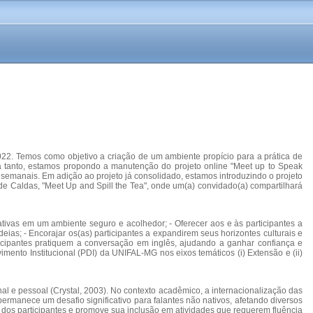
22. Temos como objetivo a criação de um ambiente propício para a prática de
a tanto, estamos propondo a manutenção do projeto online "Meet up to Speak
manais. Em adição ao projeto já consolidado, estamos introduzindo o projeto
de Caldas, "Meet Up and Spill the Tea", onde um(a) convidado(a) compartilhará
ativas em um ambiente seguro e acolhedor; - Oferecer aos e às participantes a
ias; - Encorajar os(as) participantes a expandirem seus horizontes culturais e
rticipantes pratiquem a conversação em inglês, ajudando a ganhar confiança e
ento Institucional (PDI) da UNIFAL-MG nos eixos temáticos (i) Extensão e (ii)
 e pessoal (Crystal, 2003). No contexto acadêmico, a internacionalização das
ermanece um desafio significativo para falantes não nativos, afetando diversos
dos participantes e promove sua inclusão em atividades que requerem fluência