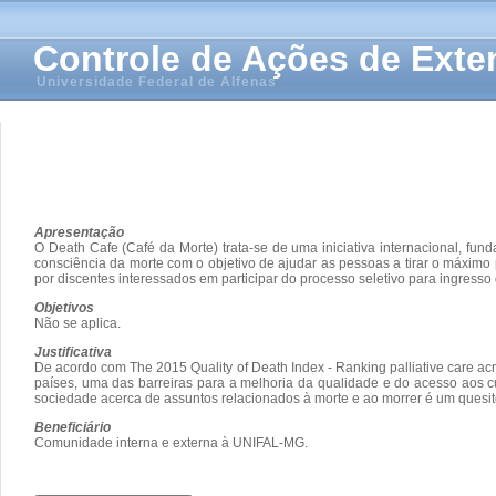
Controle de Ações de Ext
Universidade Federal de Alfenas
Apresentação
O Death Cafe (Café da Morte) trata-se de uma iniciativa internacional, f
consciência da morte com o objetivo de ajudar as pessoas a tirar o máximo 
por discentes interessados em participar do processo seletivo para ingres
Objetivos
Não se aplica.
Justificativa
De acordo com The 2015 Quality of Death Index - Ranking palliative care acr
países, uma das barreiras para a melhoria da qualidade e do acesso aos c
sociedade acerca de assuntos relacionados à morte e ao morrer é um quesito
Beneficiário
Comunidade interna e externa à UNIFAL-MG.