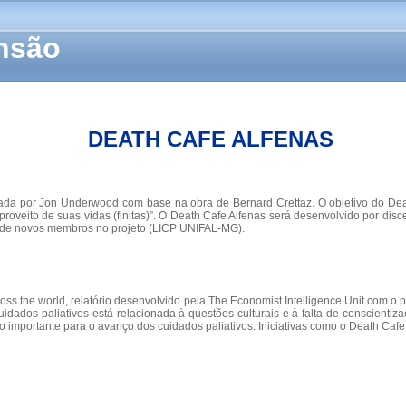
ensão
DEATH CAFE ALFENAS
undada por Jon Underwood com base na obra de Bernard Crettaz. O objetivo do De
proveito de suas vidas (finitas)”. O Death Cafe Alfenas será desenvolvido por di
so de novos membros no projeto (LICP UNIFAL-MG).
oss the world, relatório desenvolvido pela The Economist Intelligence Unit com o p
uidados paliativos está relacionada à questões culturais e à falta de conscient
 importante para o avanço dos cuidados paliativos. Iniciativas como o Death Cafe