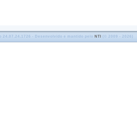
o 24.07.24.1726 - Desenvolvido e mantido pelo
NTI
(© 2009 - 2026)