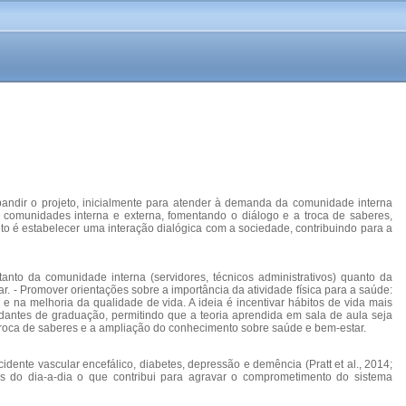
xpandir o projeto, inicialmente para atender à demanda da comunidade interna
s comunidades interna e externa, fomentando o diálogo e a troca de saberes,
to é estabelecer uma interação dialógica com a sociedade, contribuindo para a
 tanto da comunidade interna (servidores, técnicos administrativos) quanto da
. - Promover orientações sobre a importância da atividade física para a saúde:
 na melhoria da qualidade de vida. A ideia é incentivar hábitos de vida mais
udantes de graduação, permitindo que a teoria aprendida em sala de aula seja
 troca de saberes e a ampliação do conhecimento sobre saúde e bem-estar.
idente vascular encefálico, diabetes, depressão e demência (Pratt et al., 2014;
des do dia-a-dia o que contribui para agravar o comprometimento do sistema