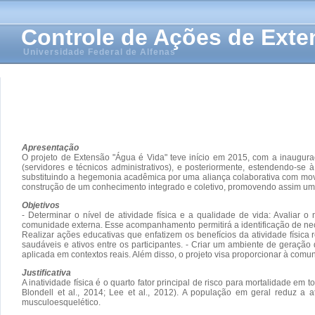
Controle de Ações de Ext
Universidade Federal de Alfenas
Apresentação
O projeto de Extensão "Água é Vida" teve início em 2015, com a inauguraç
(servidores e técnicos administrativos), e posteriormente, estendendo-s
substituindo a hegemonia acadêmica por uma aliança colaborativa com movim
construção de um conhecimento integrado e coletivo, promovendo assim uma
Objetivos
- Determinar o nível de atividade física e a qualidade de vida: Avaliar o
comunidade externa. Esse acompanhamento permitirá a identificação de neces
Realizar ações educativas que enfatizem os benefícios da atividade físic
saudáveis e ativos entre os participantes. - Criar um ambiente de geraçã
aplicada em contextos reais. Além disso, o projeto visa proporcionar à co
Justificativa
A inatividade física é o quarto fator principal de risco para mortalidade e
Blondell et al., 2014; Lee et al., 2012). A população em geral reduz a
musculoesquelético.