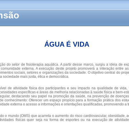
ensão
ÁGUA É VIDA
ão do setor de fisioterapia aquática. A partir desse marco, surgiu a ideia de e
e à comunidade externa. A execução deste projeto promoverá a interação entre a
entos sociais, setores e organizações da sociedade. O objetivo central do proje
 sociedade mais justa, ética e democrática.
 nível de atividade física dos participantes e seu impacto na qualidade de vida,
sidades específicas e áreas de melhoria relacionadas à saúde física e bem-estar
a regular, destacando seu papel na promoção da saúde, na prevenção de doenças e
o de conhecimento: Oferecer um espaço propício para a formação prática dos est
munidade externa o acesso a informações e orientações qualificadas, promovendo a
m todo o mundo (OMS) que acarreta o aumento do risco cardiovascular, obesidade, ac
 atividades físicas quer seja na forma de esportes ou na execução de ativida