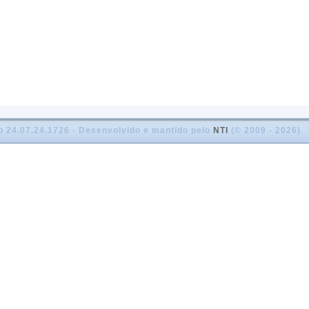
o 24.07.24.1726 - Desenvolvido e mantido pelo
NTI
(© 2009 - 2026)