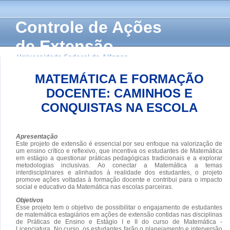
Controle de Ações
de Extensão
Universidade Federal de Alfenas
MATEMÁTICA E FORMAÇÃO
DOCENTE: CAMINHOS E
CONQUISTAS NA ESCOLA
Apresentação
Este projeto de extensão é essencial por seu enfoque na valorização de
um ensino crítico e reflexivo, que incentiva os estudantes de Matemática
em estágio a questionar práticas pedagógicas tradicionais e a explorar
metodologias inclusivas. Ao conectar a Matemática a temas
interdisciplinares e alinhados à realidade dos estudantes, o projeto
promove ações voltadas à formação docente e contribui para o impacto
social e educativo da Matemática nas escolas parceiras.
Objetivos
Esse projeto tem o objetivo de possibilitar o engajamento de estudantes
de matemática estagiários em ações de extensão contidas nas disciplinas
de Práticas de Ensino e Estágio I e II do curso de Matemática -
Licenciatura. No curso, os estudantes farão o planejamento e interversão