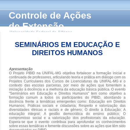
Controle de Ações
de Extensão
Universidade Federal de Alfenas
SEMINÁRIOS EM EDUCAÇÃO E
DIREITOS HUMANOS
Apresentação
O Projeto PIBID na UNIFAL-MG objetiva fortalecer a formação inicial e
continuada de professores, articulando teoria e prática em diálogo com os
Projetos Curriculares dos Cursos de Licenciaturas da UNIFAL-MG e o
contexto das escolas parceiras, por meio de ações que fomentem a
iniciação à docência e a melhoria da educação básica pública. O evento
"Seminários em Educação e Direitos Humanos" tem como objetivo a
formação comum a todos os participantes do PIBID, abordando a
docência frente a temáticas emergentes como: Educação em Direitos
Humanos; Práticas sociais e cidadania; Respeito e valorização das
diversidades étnicas e raciais e de gênero; O direito à Educação; A
educação integral; A gestão democrática do ensino público; O
compromisso social e a valorização dos profissionais da educação.
Espera-se que o evento contribua para aprofundar os conhecimentos
sobre essas temáticas e fomente discussões sobre as ações que têm sido
desenvolvidas no PIBID.