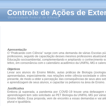
Controle de Ações de Ext
Universidade Federal de Alfenas
Apresentação
O “Praticando com Ciência” surge com uma demanda de várias Escolas públ
professores, seguido de capacitação desses mesmos professores atualizando-
Educação socioambiental, complementando e ampliando o conhecimento sobr
letivo, em consonância com o calendário acadêmico da UNIFAL-MG e calendá
Objetivos
Levar aos alunos do Ensino Médio, aulas práticas de Biologia (zoologia
apresentadas, especialmente, nas relações entre ciência-sociedade e ci
presente, de modo a obter a percepção das consequências de seus atos sobr
e aprendizagem de seus alunos, e capacitar os petianos na área de Ensino.
Justificativa
Embora já superada, a pandemia por COVID-19 trouxe uma defasagem na 
aprendizagem tem sido solicitado ao PET Biologia da UNIFAL-MG por várias
Ensino Médio. Essa proposta, vem de encontro a essas demandas e vai alé
plural e igualitária.