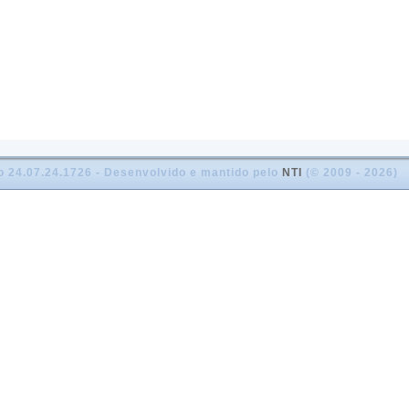
o 24.07.24.1726 - Desenvolvido e mantido pelo
NTI
(© 2009 - 2026)