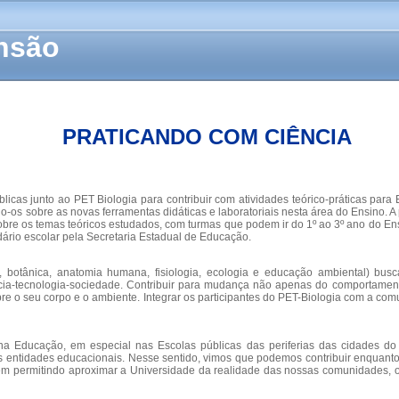
ensão
PRATICANDO COM CIÊNCIA
icas junto ao PET Biologia para contribuir com atividades teórico-práticas par
os sobre as novas ferramentas didáticas e laboratoriais nesta área do Ensino. A p
e os temas teóricos estudados, com turmas que podem ir do 1º ao 3º ano do Ens
rio escolar pela Secretaria Estadual de Educação.
, botânica, anatomia humana, fisiologia, ecologia e educação ambiental) busca
ência-tecnologia-sociedade. Contribuir para mudança não apenas do comportamen
e o seu corpo e o ambiente. Integrar os participantes do PET-Biologia com a comu
Educação, em especial nas Escolas públicas das periferias das cidades do 
 entidades educacionais. Nesse sentido, vimos que podemos contribuir enquanto
m permitindo aproximar a Universidade da realidade das nossas comunidades, ou 