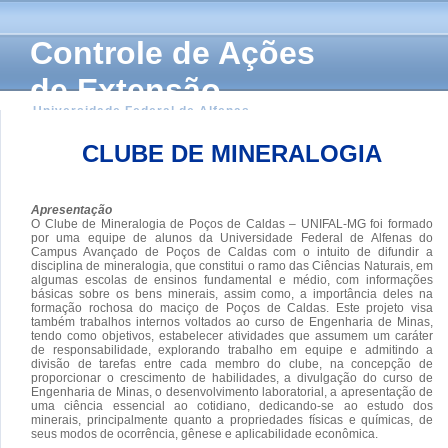
Controle de Ações
de Extensão
Universidade Federal de Alfenas
CLUBE DE MINERALOGIA
Apresentação
O Clube de Mineralogia de Poços de Caldas – UNIFAL-MG foi formado
por uma equipe de alunos da Universidade Federal de Alfenas do
Campus Avançado de Poços de Caldas com o intuito de difundir a
disciplina de mineralogia, que constitui o ramo das Ciências Naturais, em
algumas escolas de ensinos fundamental e médio, com informações
básicas sobre os bens minerais, assim como, a importância deles na
formação rochosa do maciço de Poços de Caldas. Este projeto visa
também trabalhos internos voltados ao curso de Engenharia de Minas,
tendo como objetivos, estabelecer atividades que assumem um caráter
de responsabilidade, explorando trabalho em equipe e admitindo a
divisão de tarefas entre cada membro do clube, na concepção de
proporcionar o crescimento de habilidades, a divulgação do curso de
Engenharia de Minas, o desenvolvimento laboratorial, a apresentação de
uma ciência essencial ao cotidiano, dedicando-se ao estudo dos
minerais, principalmente quanto a propriedades físicas e químicas, de
seus modos de ocorrência, gênese e aplicabilidade econômica.