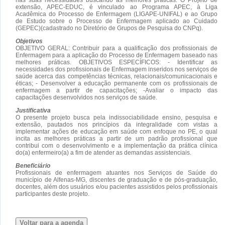
extensão, APEC-EDUC, é vinculado ao Programa APEC, à Liga
Acadêmica do Processo de Enfermagem (LIGAPE-UNIFAL) e ao Grupo
de Estudo sobre o Processo de Enfermagem aplicado ao Cuidado
(GEPEC)(cadastrado no Diretório de Grupos de Pesquisa do CNPq).
Objetivos
OBJETIVO GERAL: Contribuir para a qualificação dos profissionais de
Enfermagem para a aplicação do Processo de Enfermagem baseado nas
melhores práticas. OBJETIVOS ESPECÍFICOS: - Identificar as
necessidades dos profissionais de Enfermagem inseridos nos serviços de
saúde acerca das competências técnicas, relacionais/comunicacionais e
éticas; - Desenvolver a educação permanente com os profissionais de
enfermagem a partir de capacitações; -Avaliar o impacto das
capacitações desenvolvidos nos serviços de saúde.
Justificativa
O presente projeto busca pela indissociabilidade ensino, pesquisa e
extensão, pautados nos princípios da integralidade com vistas a
implementar ações de educação em saúde com enfoque no PE, o qual
incita as melhores práticas a partir de um padrão profissional que
contribui com o desenvolvimento e a implementação da prática clínica
do(a) enfermeiro(a) a fim de atender as demandas assistenciais.
Beneficiário
Profissionais de enfermagem atuantes nos Serviços de Saúde do
município de Alfenas-MG, discentes de graduação e de pós-graduação,
docentes, além dos usuários e/ou pacientes assistidos pelos profissionais
participantes deste projeto.
Voltar para a agenda