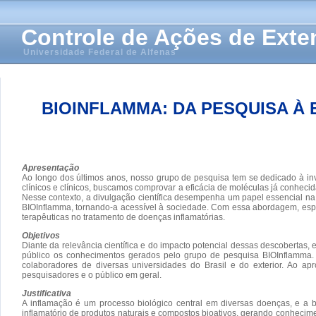
Controle de Ações de Ext
Universidade Federal de Alfenas
BIOINFLAMMA: DA PESQUISA À 
Apresentação
Ao longo dos últimos anos, nosso grupo de pesquisa tem se dedicado à inve
clínicos e clínicos, buscamos comprovar a eficácia de moléculas já conhecida
Nesse contexto, a divulgação científica desempenha um papel essencial na 
BIOInflamma, tornando-a acessível à sociedade. Com essa abordagem, espe
terapêuticas no tratamento de doenças inflamatórias.
Objetivos
Diante da relevância científica e do impacto potencial dessas descobertas, 
público os conhecimentos gerados pelo grupo de pesquisa BIOInflamma. 
colaboradores de diversas universidades do Brasil e do exterior. Ao ap
pesquisadores e o público em geral.
Justificativa
A inflamação é um processo biológico central em diversas doenças, e a bu
inflamatório de produtos naturais e compostos bioativos, gerando conhecim