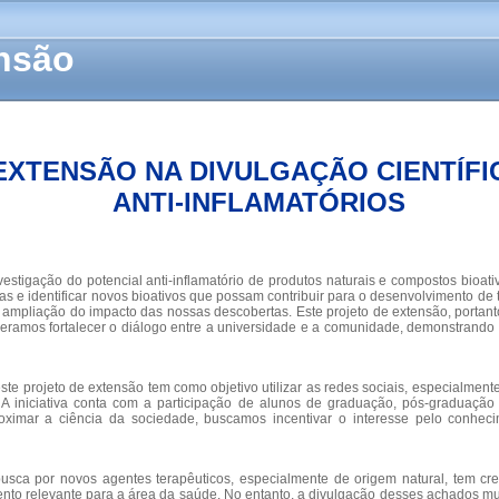
ensão
EXTENSÃO NA DIVULGAÇÃO CIENTÍFI
ANTI-INFLAMATÓRIOS
stigação do potencial anti-inflamatório de produtos naturais e compostos bioativ
s e identificar novos bioativos que possam contribuir para o desenvolvimento de t
ampliação do impacto das nossas descobertas. Este projeto de extensão, portant
ramos fortalecer o diálogo entre a universidade e a comunidade, demonstrando c
este projeto de extensão tem como objetivo utilizar as redes sociais, especialment
A iniciativa conta com a participação de alunos de graduação, pós-graduaçã
roximar a ciência da sociedade, buscamos incentivar o interesse pelo conhec
sca por novos agentes terapêuticos, especialmente de origem natural, tem cres
ento relevante para a área da saúde. No entanto, a divulgação desses achados mu