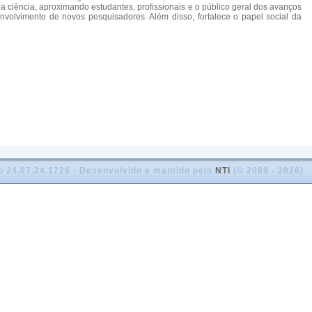
da ciência, aproximando estudantes, profissionais e o público geral dos avanços
envolvimento de novos pesquisadores. Além disso, fortalece o papel social da
o 24.07.24.1726 - Desenvolvido e mantido pelo
NTI
(© 2009 - 2026)