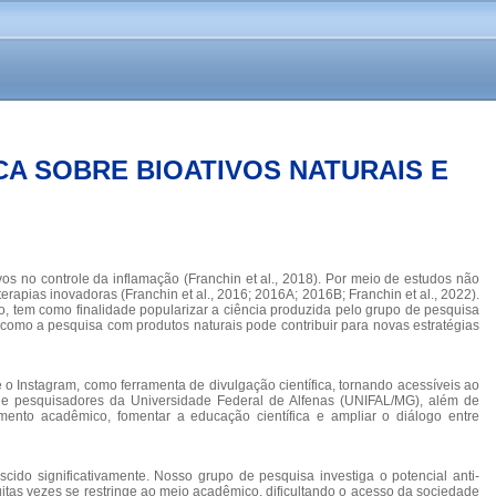
CA SOBRE BIOATIVOS NATURAIS E
os no controle da inflamação (Franchin et al., 2018). Por meio de estudos não
erapias inovadoras (Franchin et al., 2016; 2016A; 2016B; Franchin et al., 2022).
o, tem como finalidade popularizar a ciência produzida pelo grupo de pesquisa
omo a pesquisa com produtos naturais pode contribuir para novas estratégias
e o Instagram, como ferramenta de divulgação científica, tornando acessíveis ao
o e pesquisadores da Universidade Federal de Alfenas (UNIFAL/MG), além de
imento acadêmico, fomentar a educação científica e ampliar o diálogo entre
cido significativamente. Nosso grupo de pesquisa investiga o potencial anti-
itas vezes se restringe ao meio acadêmico, dificultando o acesso da sociedade