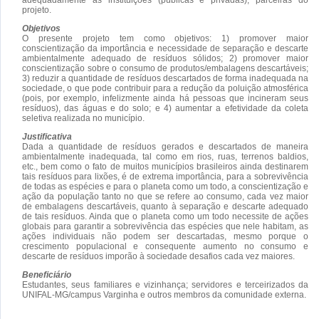
projeto.
Objetivos
O presente projeto tem como objetivos: 1) promover maior
conscientização da importância e necessidade de separação e descarte
ambientalmente adequado de resíduos sólidos; 2) promover maior
conscientização sobre o consumo de produtos/embalagens descartáveis;
3) reduzir a quantidade de resíduos descartados de forma inadequada na
sociedade, o que pode contribuir para a redução da poluição atmosférica
(pois, por exemplo, infelizmente ainda há pessoas que incineram seus
resíduos), das águas e do solo; e 4) aumentar a efetividade da coleta
seletiva realizada no município.
Justificativa
Dada a quantidade de resíduos gerados e descartados de maneira
ambientalmente inadequada, tal como em rios, ruas, terrenos baldios,
etc., bem como o fato de muitos municípios brasileiros ainda destinarem
tais resíduos para lixões, é de extrema importância, para a sobrevivência
de todas as espécies e para o planeta como um todo, a conscientização e
ação da população tanto no que se refere ao consumo, cada vez maior
de embalagens descartáveis, quanto à separação e descarte adequado
de tais resíduos. Ainda que o planeta como um todo necessite de ações
globais para garantir a sobrevivência das espécies que nele habitam, as
ações individuais não podem ser descartadas, mesmo porque o
crescimento populacional e consequente aumento no consumo e
descarte de resíduos imporão à sociedade desafios cada vez maiores.
Beneficiário
Estudantes, seus familiares e vizinhança; servidores e terceirizados da
UNIFAL-MG/campus Varginha e outros membros da comunidade externa.