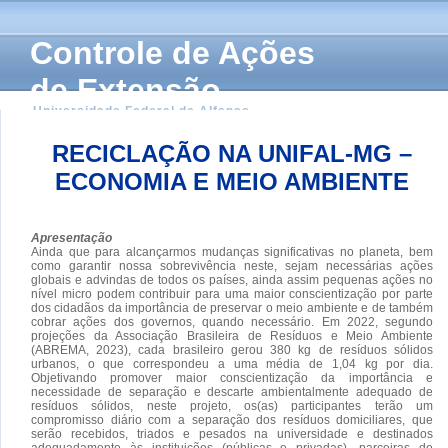
Controle de Ações
de Extensão
Universidade Federal de Alfenas
RECICLAÇÃO NA UNIFAL-MG –
ECONOMIA E MEIO AMBIENTE
Apresentação
Ainda que para alcançarmos mudanças significativas no planeta, bem
como garantir nossa sobrevivência neste, sejam necessárias ações
globais e advindas de todos os países, ainda assim pequenas ações no
nível micro podem contribuir para uma maior conscientização por parte
dos cidadãos da importância de preservar o meio ambiente e de também
cobrar ações dos governos, quando necessário. Em 2022, segundo
projeções da Associação Brasileira de Resíduos e Meio Ambiente
(ABREMA, 2023), cada brasileiro gerou 380 kg de resíduos sólidos
urbanos, o que correspondeu a uma média de 1,04 kg por dia.
Objetivando promover maior conscientização da importância e
necessidade de separação e descarte ambientalmente adequado de
resíduos sólidos, neste projeto, os(as) participantes terão um
compromisso diário com a separação dos resíduos domiciliares, que
serão recebidos, triados e pesados na universidade e destinados
adequadamente às instituições (públicas e privadas), parceiras do