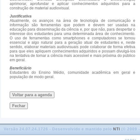
aprimorar, aprofundar e aplicar conhecimentos adquiridos para a
construção de material audiovisual.
Justificativa
Atualmente, os avanços na área de tecnologia de comunicação e
informação são ferramentas que podem e devem ser usadas na
educação para disseminação da ciência e, por que não, para despertar o
interesse dos estudantes para uma determinada área de conhecimento.
O uso de ferramentas como smartphones e computadores se tornou
essencial e algo natural para a geração atual de estudantes e, neste
sentido, elaborar materiais audiovisuais pode colaborar de forma efetiva
para que eles apliquem conhecimentos adquiridos e possam divulgá-los
na tentativa de tornar a ciência mais acessível e mais próxima do público
em geral.
Beneficiário
Estudantes do Ensino Médio, comunidade acadêmica em geral e
população de modo geral.
Voltar para a agenda
Fechar
Versão 24.07.24.1726 - Desenvolvido e mantido pelo
NTI
(© 2009 -