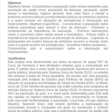
Objetivos
Objetivos Gerais: Conscientizar a população sobre temas relevantes para
promoção da saúde como: prevenção de doenças, vacinação, saúde
sexual e reprodutiva, higiene pessoal, bem estar físico e mental e
primeiros socorros básicos (conhecimentos básicos de primeiros socorros
e a quem recorrer em situações de emergência) e intoxicação por
medicamentos. Objetivos Específicos: - Conscientizar a população sobre
práticas preventivas para reduzir o risco de doenças; - Promover a
compreensão da importância da vacinação; - Fornecer informações
claras e acessíveis sobre saúde sexual e reprodutiva; - Educar sobre a
importância da higiene pessoal na prevenção de doenças; - Capacitar os
participantes em noções básicas de primeiros socorros e orientar sobre
como e a quem recorrer em emergências; - Incentivar hábitos saudáveis; -
Conscientizar pais e responsáveis sobre a intoxicação por
medicamentos.
Justificativa
Este projeto será desenvolvido por todos os alunos do grupo PET do
Curso de Farmácia e terá atividades voltadas para a comunidade em
geral. É sabido que a maior parte da população brasileira tem acesso a
saúde pública, fornecida pelo Sistema Único de Saúde (SUS), no entanto
não alcança a todos de forma igualitária. De acordo com uma pesquisa
realizada pelo Instituto de Estudos para Políticas de Saúde (IEPS) da
situação do programa da Estratégia de Saúde da Família (ESF), no Brasil,
cerca de 72,69 milhões de pessoas não estão cobertas pelo programa de
atenção básica do Sistema Único de Saúde (SUS). O número representa
34% da população do país, e a maior parte desassistida pela ESF está
nas capitais ou regiões metropolitanas, com concentração no Sudeste,
visto sua maior territorialidade, e população. Local este, em que estamos
situados. Sabendo disso, este projeto permitirá a participação da
comunidade escolar e sociedade em geral na construção e controle
social da política pública, visto que a participação popular na saúde não