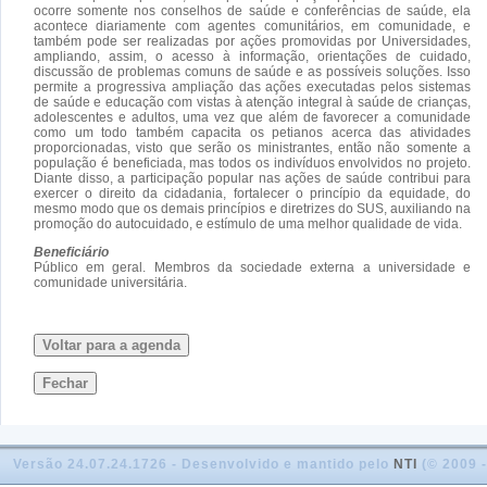
ocorre somente nos conselhos de saúde e conferências de saúde, ela
acontece diariamente com agentes comunitários, em comunidade, e
também pode ser realizadas por ações promovidas por Universidades,
ampliando, assim, o acesso à informação, orientações de cuidado,
discussão de problemas comuns de saúde e as possíveis soluções. Isso
permite a progressiva ampliação das ações executadas pelos sistemas
de saúde e educação com vistas à atenção integral à saúde de crianças,
adolescentes e adultos, uma vez que além de favorecer a comunidade
como um todo também capacita os petianos acerca das atividades
proporcionadas, visto que serão os ministrantes, então não somente a
população é beneficiada, mas todos os indivíduos envolvidos no projeto.
Diante disso, a participação popular nas ações de saúde contribui para
exercer o direito da cidadania, fortalecer o princípio da equidade, do
mesmo modo que os demais princípios e diretrizes do SUS, auxiliando na
promoção do autocuidado, e estímulo de uma melhor qualidade de vida.
Beneficiário
Público em geral. Membros da sociedade externa a universidade e
comunidade universitária.
Voltar para a agenda
Fechar
Versão 24.07.24.1726 - Desenvolvido e mantido pelo
NTI
(© 2009 -