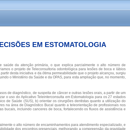
DECISÕES EM ESTOMATOLOGIA
e saúde da atenção primária, o que explica parcialmente o alto número de
amos o projeto de Teleconsultoria odontológica para lesões de boca e lábios
artir desta iniciativa e da ótima permeabilidade que o projeto alcançou, surgiu
ncluindo o Ministério da Saúde e da OPAS, para esta ampliação que, no momento,
asos de diagnóstico, de suspeita de câncer e outras lesões orais, a partir de um
izar o uso do Aplicativo Teleinterconsulta em Estomatologia para os 27 estados
nico de Saúde (SUS), b) orientar os cirurgiões dentistas quanto a utilização do
res na área de Diagnóstico Bucal quanto a teleorientação de profissionais nos
ças bucais, incluindo canceres de boca, fortalecendo os fluxos de assistência e
rcialmente o alto número de encaminhamentos para atendimento especializado, e
sibilidade dos encontros presenciais, melhorando a compreensão da gravidade