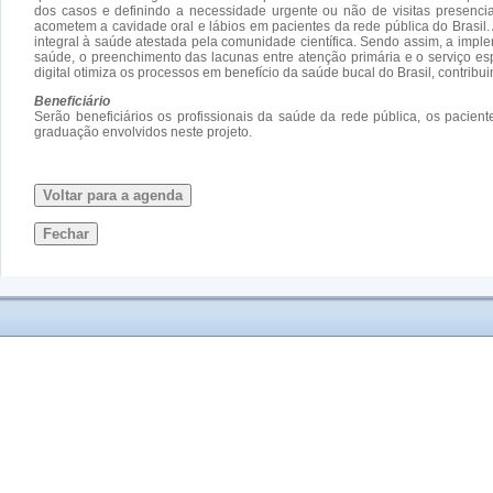
dos casos e definindo a necessidade urgente ou não de visitas presenci
acometem a cavidade oral e lábios em pacientes da rede pública do Bras
integral à saúde atestada pela comunidade científica. Sendo assim, a impl
saúde, o preenchimento das lacunas entre atenção primária e o serviço esp
digital otimiza os processos em benefício da saúde bucal do Brasil, contrib
Beneficiário
Serão beneficiários os profissionais da saúde da rede pública, os pacien
graduação envolvidos neste projeto.
Voltar para a agenda
Fechar