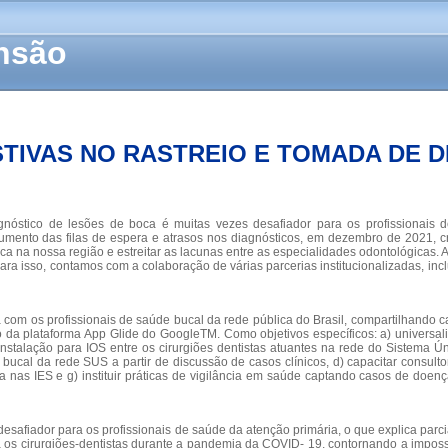
ensão
STIVAS NO RASTREIO E TOMADA DE 
óstico de lesões de boca é muitas vezes desafiador para os profissionais d
ento das filas de espera e atrasos nos diagnósticos, em dezembro de 2021, cri
 na nossa região e estreitar as lacunas entre as especialidades odontológicas. A p
 Para isso, contamos com a colaboração de várias parcerias institucionalizadas, i
lta com os profissionais de saúde bucal da rede pública do Brasil, compartilhando c
o da plataforma App Glide do GoogleTM. Como objetivos específicos: a) universal
 instalação para IOS entre os cirurgiões dentistas atuantes na rede do Sistema Ú
bucal da rede SUS a partir de discussão de casos clínicos, d) capacitar consulto
ia nas IES e g) instituir práticas de vigilância em saúde captando casos de doen
desafiador para os profissionais de saúde da atenção primária, o que explica pa
a os cirurgiões-dentistas durante a pandemia da COVID- 19, contornando a impos