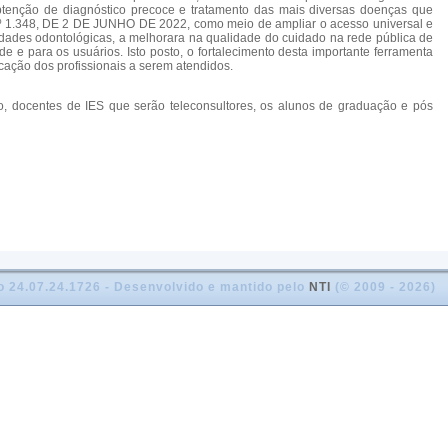
obtenção de diagnóstico precoce e tratamento das mais diversas doenças que
Nº 1.348, DE 2 DE JUNHO DE 2022, como meio de ampliar o acesso universal e
lidades odontológicas, a melhorara na qualidade do cuidado na rede pública de
 e para os usuários. Isto posto, o fortalecimento desta importante ferramenta
icação dos profissionais a serem atendidos.
eto, docentes de IES que serão teleconsultores, os alunos de graduação e pós
o 24.07.24.1726 - Desenvolvido e mantido pelo
NTI
(© 2009 - 2026)