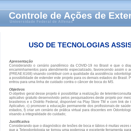
Controle de Ações de Ext
Universidade Federal de Alfenas
USO DE TECNOLOGIAS ASSI
Apresentação
Considerando o cenário pandêmico da COVID-19 no Brasil e que o diagn
encaminhamentos para atendimento especializado, favorecendo assim o aum
(PREAE:6168) visando contribuir com a qualidade da assistência odontológica
a possibilidade de estender este projeto para os demais estados do Brasil.
entrou para uma linha de cuidado contra o câncer de boca do MS.
Objetivos
O objetivo geral desse projeto é possibilitar a realização de teleinterconsu
aplicativo gratuito desenvolvido pelos pesquisadores deste projeto por mei
brasileiros e o Distrito Federal, disponível na Play Store TM e com link de
Aplicativo, c) promover a educação permanente dos profissionais de saúde 
estados, f) criar um cenário de prática virtual para discentes em Odontolog
visando a integralidade do cuidado;
Justificativa
Considerando que o diagnóstico de lesões de boca e lábios é muitas vezes 
que a Teleodontologia se tornou uma poderosa e excelente ferramenta par