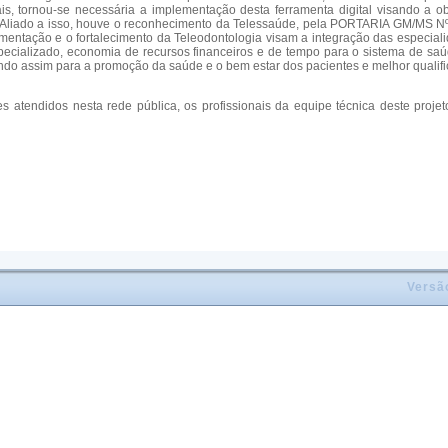
ais, tornou-se necessária a implementação desta ferramenta digital visando a 
il. Aliado a isso, houve o reconhecimento da Telessaúde, pela PORTARIA GM/MS 
ementação e o fortalecimento da Teleodontologia visam a integração das especia
ecializado, economia de recursos financeiros e de tempo para o sistema de saúde
uindo assim para a promoção da saúde e o bem estar dos pacientes e melhor qualif
tes atendidos nesta rede pública, os profissionais da equipe técnica deste proj
Versã