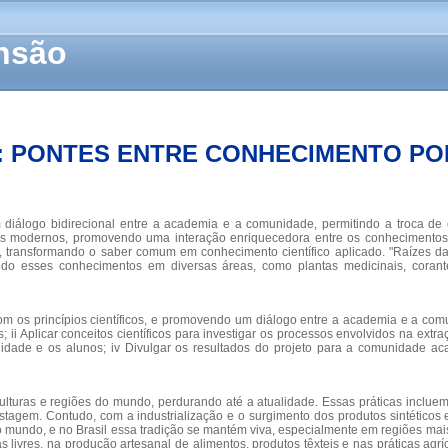
ensão
A: PONTES ENTRE CONHECIMENTO P
diálogo bidirecional entre a academia e a comunidade, permitindo a troca de 
icos modernos, promovendo uma interação enriquecedora entre os conhecimentos t
cal, transformando o saber comum em conhecimento científico aplicado. "Raízes
ando esses conhecimentos em diversas áreas, como plantas medicinais, corantes
om os princípios científicos, e promovendo um diálogo entre a academia e a comu
 ii Aplicar conceitos científicos para investigar os processos envolvidos na extr
idade e os alunos; iv Divulgar os resultados do projeto para a comunidade ac
lturas e regiões do mundo, perdurando até a atualidade. Essas práticas incluem,
ostagem. Contudo, com a industrialização e o surgimento dos produtos sintétic
no mundo, e no Brasil essa tradição se mantém viva, especialmente em regiões mai
livres, na produção artesanal de alimentos, produtos têxteis e nas práticas agr