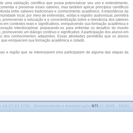
 de uma validação científica que possa potencializar seu uso e entendimento,
mentar e preservar esses saberes, mas também aplicar princípios científicos
rofunda entre saberes tradicionais e conhecimento acadêmico. A importância da
idade local, por meio de entrevistas, visitas e registro audiovisual, permitirá
ias, promovendo a educação e a conscientização sobre a relevância dos saberes
cos em contextos reais e significativos, enriquecendo sua formação acadêmica e
aboração interdisciplinar, preparando-os para enfrentar os desafios do mundo
, promovendo um diálogo contínuo e significativo. A participação dos alunos em
o dos conhecimentos adquiridos. Essas atividades permitirão que os alunos
 que enriquecem sua formação acadêmica e cidadã.
enas e região que se interessarem e/ou participarem de alguma das etapas da
o 24.07.24.1726 - Desenvolvido e mantido pelo
NTI
(© 2009 - 2026)