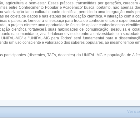
o, agricultura e bem-estar. Essas práticas, transmitidas por gerações, carecem
ntes entre Conhecimento Popular e Acadêmico" busca, portanto, não apenas docu
 valorização tanto cultural quanto científica, permitindo uma integração mais p
de coleta de dados e nas etapas de divulgação científica. A interação com a comun
ficinas e palestras fornecerá um espaço para troca de conhecimentos e experiênc
ado, o projeto oferece uma oportunidade única de aplicar conhecimentos científi
ulgação científica fortalecerá suas habilidades de comunicação, pesquisa e col
uanto na comunidade, visa fortalecer o vínculo entre a universidade e a sociedade
da UNIFAL-MG" e "UNIFAL-MG para Todos" será fundamental para a disseminaçã
endo um uso consciente e valorizado dos saberes populares, ao mesmo tempo em
os participantes (discentes, TAEs, docentes) da UNIFAL-MG e população de Alf
Versã