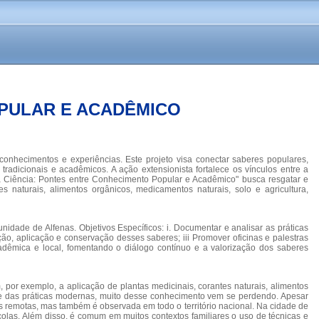
OPULAR E ACADÊMICO
conhecimentos e experiências. Este projeto visa conectar saberes populares,
radicionais e acadêmicos. A ação extensionista fortalece os vínculos entre a
 da Ciência: Pontes entre Conhecimento Popular e Acadêmico" busca resgatar e
 naturais, alimentos orgânicos, medicamentos naturais, solo e agricultura,
nidade de Alfenas. Objetivos Específicos: i. Documentar e analisar as práticas
ação, aplicação e conservação desses saberes; iii Promover oficinas e palestras
adêmica e local, fomentando o diálogo contínuo e a valorização dos saberes
 por exemplo, a aplicação de plantas medicinais, corantes naturais, alimentos
os e das práticas modernas, muito desse conhecimento vem se perdendo. Apesar
s remotas, mas também é observada em todo o território nacional. Na cidade de
ícolas. Além disso, é comum em muitos contextos familiares o uso de técnicas e