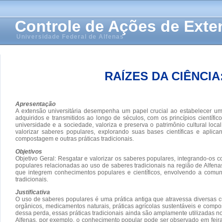
Controle de Ações de Ext
Universidade Federal de Alfenas
RAÍZES DA CIÊNCI
Apresentação
A extensão universitária desempenha um papel crucial ao estabelecer um 
adquiridos e transmitidos ao longo de séculos, com os princípios científ
universidade e a sociedade, valoriza e preserva o patrimônio cultural lo
valorizar saberes populares, explorando suas bases científicas e aplic
compostagem e outras práticas tradicionais.
Objetivos
Objetivo Geral: Resgatar e valorizar os saberes populares, integrando-os c
populares relacionadas ao uso de saberes tradicionais na região de Alfenas;
que integrem conhecimentos populares e científicos, envolvendo a comun
tradicionais.
Justificativa
O uso de saberes populares é uma prática antiga que atravessa diversas cu
orgânicos, medicamentos naturais, práticas agrícolas sustentáveis e comp
dessa perda, essas práticas tradicionais ainda são amplamente utilizadas 
Alfenas, por exemplo, o conhecimento popular pode ser observado em feiras 