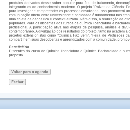
produtos derivados desse saber popular para fins de tratamento, decoraçã
integrando-os ao conhecimento moderno. O projeto "Raízes da Ciência: Po
para investigar e compreender os processos envolvidos. Isso promoverá uma
comunicação direta entre universidade e sociedade é fundamental nas etapas 
uma coleta de dados rica e contextualizada. Além disso, a realização de o
populares. Para os discentes dos cursos de química licenciatura e bacharel
profissional. A participação ativa nas etapas de pesquisa, análise e div
contemporâneo. A divulgação dos resultados do projeto, tanto na academia q
projetos extensionistas como "Química Faz Bem", "Feira de Profissões 
compartilhem suas descobertas e aprendizados com a comunidade, promov
Beneficiário
Discentes do curso de Química licenciatura e Química Bacharelado e outr
proposta.
Voltar para a agenda
Fechar