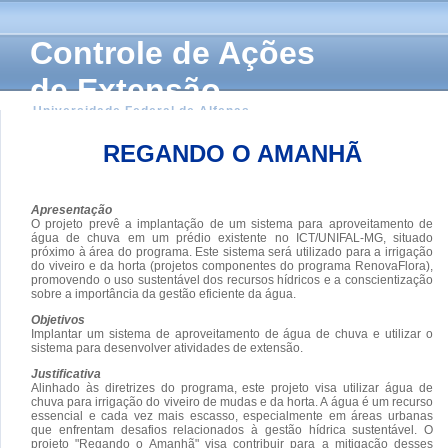
Controle de Ações
de Extensão
Universidade Federal de Alfenas
REGANDO O AMANHÃ
Apresentação
O projeto prevê a implantação de um sistema para aproveitamento de
água de chuva em um prédio existente no ICT/UNIFAL-MG, situado
próximo à área do programa. Este sistema será utilizado para a irrigação
do viveiro e da horta (projetos componentes do programa RenovaFlora),
promovendo o uso sustentável dos recursos hídricos e a conscientização
sobre a importância da gestão eficiente da água.
Objetivos
Implantar um sistema de aproveitamento de água de chuva e utilizar o
sistema para desenvolver atividades de extensão.
Justificativa
Alinhado às diretrizes do programa, este projeto visa utilizar água de
chuva para irrigação do viveiro de mudas e da horta. A água é um recurso
essencial e cada vez mais escasso, especialmente em áreas urbanas
que enfrentam desafios relacionados à gestão hídrica sustentável. O
projeto "Regando o Amanhã" visa contribuir para a mitigação desses