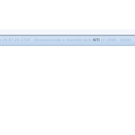
o 24.07.24.1726 - Desenvolvido e mantido pelo
NTI
(© 2009 - 2026)