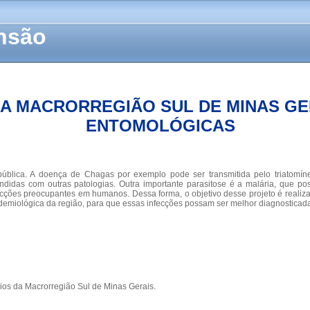
ensão
MACRORREGIÃO SUL DE MINAS GERA
ENTOMOLÓGICAS
blica. A doença de Chagas por exemplo pode ser transmitida pelo triatomíne
didas com outras patologias. Outra importante parasitose é a malária, que p
fecções preocupantes em humanos. Dessa forma, o objetivo desse projeto é realiz
idemiológica da região, para que essas infecções possam ser melhor diagnosticada
pios da Macrorregião Sul de Minas Gerais.