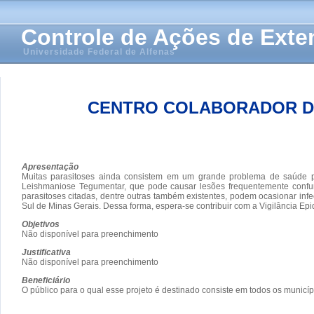
Controle de Ações de Ext
Universidade Federal de Alfenas
CENTRO COLABORADOR DA 
Apresentação
Muitas parasitoses ainda consistem em um grande problema de saúde pú
Leishmaniose Tegumentar, que pode causar lesões frequentemente confun
parasitoses citadas, dentre outras também existentes, podem ocasionar in
Sul de Minas Gerais. Dessa forma, espera-se contribuir com a Vigilância Ep
Objetivos
Não disponível para preenchimento
Justificativa
Não disponível para preenchimento
Beneficiário
O público para o qual esse projeto é destinado consiste em todos os municí