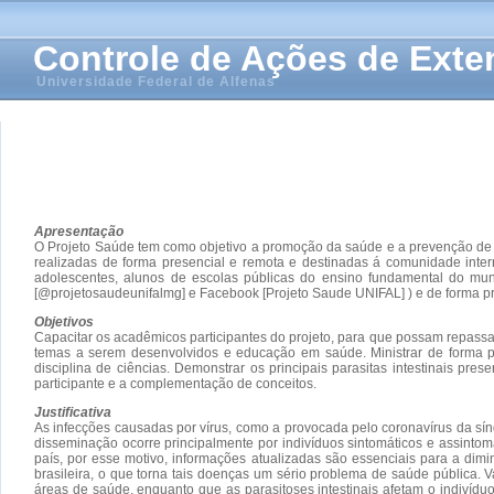
Controle de Ações de Ext
Universidade Federal de Alfenas
Apresentação
O Projeto Saúde tem como objetivo a promoção da saúde e a prevenção de d
realizadas de forma presencial e remota e destinadas á comunidade inter
adolescentes, alunos de escolas públicas do ensino fundamental do mu
[@projetosaudeunifalmg] e Facebook [Projeto Saude UNIFAL] ) e de forma pre
Objetivos
Capacitar os acadêmicos participantes do projeto, para que possam repassar
temas a serem desenvolvidos e educação em saúde. Ministrar de forma pr
disciplina de ciências. Demonstrar os principais parasitas intestinais pres
participante e a complementação de conceitos.
Justificativa
As infecções causadas por vírus, como a provocada pelo coronavírus da sín
disseminação ocorre principalmente por indivíduos sintomáticos e assinto
país, por esse motivo, informações atualizadas são essenciais para a di
brasileira, o que torna tais doenças um sério problema de saúde pública. V
áreas de saúde, enquanto que as parasitoses intestinais afetam o indivídu