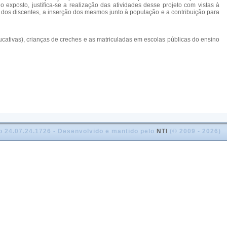
exposto, justifica-se a realização das atividades desse projeto com vistas à
 dos discentes, a inserção dos mesmos junto à população e a contribuição para
ativas), crianças de creches e as matriculadas em escolas públicas do ensino
o 24.07.24.1726 - Desenvolvido e mantido pelo
NTI
(© 2009 - 2026)