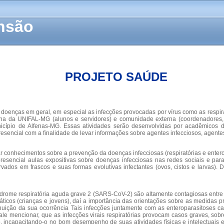
ensão
PROJETO SAÚDE
oenças em geral, em especial as infecções provocadas por vírus como as respirat
na da UNIFAL-MG (alunos e servidores) e comunidade externa (coordenadores, p
nicípio de Alfenas-MG. Essas atividades serão desenvolvidas por acadêmicos
sencial com a finalidade de levar informações sobre agentes infecciosos, agente
 conhecimentos sobre a prevenção da doenças infecciosas (respiratórias e entero
esencial aulas expositivas sobre doenças infecciosas nas redes sociais e pa
ervados em frascos e suas formas evolutivas infectantes (ovos, cistos e larvas). 
drome respiratória aguda grave 2 (SARS-CoV-2) são altamente contagiosas entre 
máticos (crianças e jovens), daí a importância das orientações sobre as medidas
minuição da sua ocorrência Tais infecções juntamente com as enteroparasitoses 
ale mencionar, que as infecções virais respiratórias provocam casos graves, sob
o, incapacitando-o no bom desempenho de suas atividades físicas e intelectuais