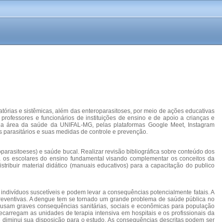
órias e sistêmicas, além das enteroparasitoses, por meio de ações educativas
rofessores e funcionários de instituições de ensino e de apoio a crianças e
 da área da saúde da UNIFAL-MG, pelas plataformas Google Meet, Instagram
s parasitários e suas medidas de controle e prevenção.
parasitoeses) e saúde bucal. Realizar revisão bibliográfica sobre conteúdo dos
ra os escolares do ensino fundamental visando complementar os conceitos da
Distribuir material didático (manuais educativos) para a capacitação do publico
indivíduos suscetíveis e podem levar a consequências potencialmente fatais. A
 preventivas. A dengue tem se tornado um grande problema de saúde pública no
causam graves consequências sanitárias, sociais e econômicas para população
recarregam as unidades de terapia intensiva em hospitais e os profissionais da
 e diminui sua disposição para o estudo. As consequências descritas podem ser