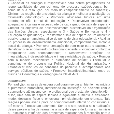
• Capacitar as crianças e responsáveis para serem protagonistas na
responsabilidade do conhecimento do processo saúde/doença, bem
como da sua resolução, por meio do compartilhamento de saberes; •
Diminuir as reações de ansiedade da criança e melhorar a aceitação ao
tratamento odontológico; • Promover atividades lúdicas em uma
abordagem não formal de educação; • Desenvolver metodologias
adequadas à cultura e necessidade de cada grupo de sala de espera; •
Cumprir os objetivos de desenvolvimento sustentável da Organização
das Nações Unidas, especialmente 3 - Saúde e Bem-estar e 4 -
Educação de qualidade; • Transformar a sala de espera de um ambiente
passivo para um ambiente ativo do ponto de vista educacional; • Auxiliar
no processo de desenvolvimento emocional, comportamental, motor e
social da criança; • Promover sensação de bem estar para o paciente; •
Beneficiar o relacionamento profissional-paciente; • Promover conforto e
tranquilidade aos acompanhantes; • Desenvolver princípios de
integralidade, indissociabilidade e intersetorialidade da saúde; • Romper
com o modelo mecanicista e biomédico de saúde; • Estimular o
cumprimento do proposto na Política Nacional de Humanização; •
Estabelecer vínculos de confiança do paciente e acompanhante aos
serviços públicos de saúde; • Promover interdisciplinaridade entre os
cursos de Odontologia e Pedagogia da INIFAL-MG.
Justificativa
Por tradição, as salas de espera configuram-se um ambiente mecanicista
e puramente burocrático, interferindo na satisfação do paciente com o
tratamento e até mesmo com o profissional que presta atendimento. Além
disso, uma sala de espera tediosa e agoniante aumenta a ansiedade,
medo, desgaste físico e emocional, principalmente em crianças. Tais
reações podem levar à piora do comportamento infantil no consultório e,
até mesmo, à recusa ao tratamento. Sendo assim, justifica-se a realização
desse projeto a fim de rearranjar a sala de espera de forma a minimizar
ou eliminar a influência dos problemas relacionados à recepção para o