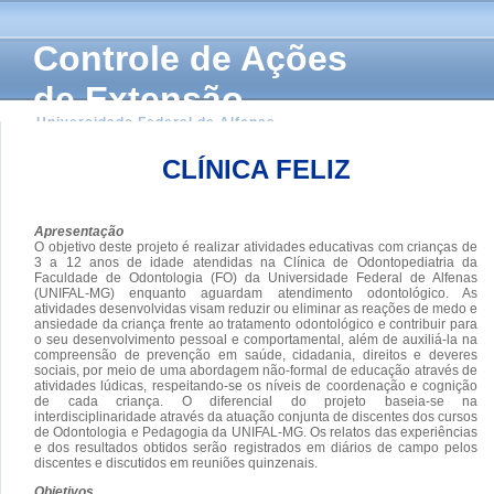
Controle de Ações
de Extensão
Universidade Federal de Alfenas
CLÍNICA FELIZ
Apresentação
O objetivo deste projeto é realizar atividades educativas com crianças de
3 a 12 anos de idade atendidas na Clínica de Odontopediatria da
Faculdade de Odontologia (FO) da Universidade Federal de Alfenas
(UNIFAL-MG) enquanto aguardam atendimento odontológico. As
atividades desenvolvidas visam reduzir ou eliminar as reações de medo e
ansiedade da criança frente ao tratamento odontológico e contribuir para
o seu desenvolvimento pessoal e comportamental, além de auxiliá-la na
compreensão de prevenção em saúde, cidadania, direitos e deveres
sociais, por meio de uma abordagem não-formal de educação através de
atividades lúdicas, respeitando-se os níveis de coordenação e cognição
de cada criança. O diferencial do projeto baseia-se na
interdisciplinaridade através da atuação conjunta de discentes dos cursos
de Odontologia e Pedagogia da UNIFAL-MG. Os relatos das experiências
e dos resultados obtidos serão registrados em diários de campo pelos
discentes e discutidos em reuniões quinzenais.
Objetivos