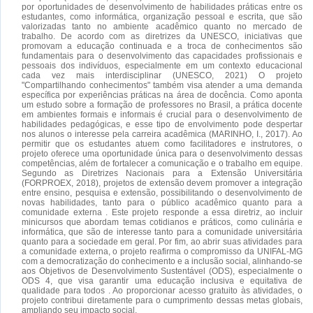
por oportunidades de desenvolvimento de habilidades práticas entre os
estudantes, como informática, organização pessoal e escrita, que são
valorizadas tanto no ambiente acadêmico quanto no mercado de
trabalho. De acordo com as diretrizes da UNESCO, iniciativas que
promovam a educação continuada e a troca de conhecimentos são
fundamentais para o desenvolvimento das capacidades profissionais e
pessoais dos indivíduos, especialmente em um contexto educacional
cada vez mais interdisciplinar (UNESCO, 2021) O projeto
"Compartilhando conhecimentos" também visa atender a uma demanda
específica por experiências práticas na área de docência. Como aponta
um estudo sobre a formação de professores no Brasil, a prática docente
em ambientes formais e informais é crucial para o desenvolvimento de
habilidades pedagógicas, e esse tipo de envolvimento pode despertar
nos alunos o interesse pela carreira acadêmica (MARINHO, I., 2017). Ao
permitir que os estudantes atuem como facilitadores e instrutores, o
projeto oferece uma oportunidade única para o desenvolvimento dessas
competências, além de fortalecer a comunicação e o trabalho em equipe.
Segundo as Diretrizes Nacionais para a Extensão Universitária
(FORPROEX, 2018), projetos de extensão devem promover a integração
entre ensino, pesquisa e extensão, possibilitando o desenvolvimento de
novas habilidades, tanto para o público acadêmico quanto para a
comunidade externa . Este projeto responde a essa diretriz, ao incluir
minicursos que abordam temas cotidianos e práticos, como culinária e
informática, que são de interesse tanto para a comunidade universitária
quanto para a sociedade em geral. Por fim, ao abrir suas atividades para
a comunidade externa, o projeto reafirma o compromisso da UNIFAL-MG
com a democratização do conhecimento e a inclusão social, alinhando-se
aos Objetivos de Desenvolvimento Sustentável (ODS), especialmente o
ODS 4, que visa garantir uma educação inclusiva e equitativa de
qualidade para todos . Ao proporcionar acesso gratuito às atividades, o
projeto contribui diretamente para o cumprimento dessas metas globais,
ampliando seu impacto social.