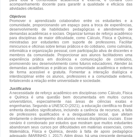
acompanhamento docente para garantir a qualidade e eficácia das
atividades ofertadas.
Objetivos
Promover o aprendizado colaborativo entre os estudantes e a
comunidade, proporcionando um espaço para a troca de experiências,
desenvolvimento de habilidades pedagógicas e atendimento de
demandas acadêmicas e sociais. Organizar turmas de reforço acadêmico
para disciplinas de maior dificuldade, como Cálculo, Física e Química,
ministradas por estudantes com suporte de professores. Facilitar
minicursos e oficinas sobre temas práticos e do cotidiano, como culinária,
informática e organização pessoal, com participação ativa de discentes e
membros da comunidade. Proporcionar aos alunos facilitadores uma
experiência prática em docência e comunicação de conteúdos,
promovendo seu desenvolvimento como futuros educadores. Atender às
demandas acadêmicas e práticas da comunidade acadêmica e externa
de forma acessível e gratuita. Fomentar a interação dialógica e
interdisciplinar entre os alunos, professores e a comunidade externa,
fortalecendo a relação entre universidade e sociedade.
Justificativa
A necessidade de reforço acadêmico em disciplinas como Cálculo, Física
e Química é uma questão bem documentada em muitos cursos
universitários, especialmente nas áreas de ciências exatas e
engenharias. Segundo a UNESCO (2021), a educação científica no Brasil
enfrenta desafios significativos, incluindo a carência de recursos, a falta
de professores qualificados e a desigualdade social, que afetam
diretamente o desempenho dos alunos nessas disciplinas cruciais . Esse
cenário é corroborado por estudos que mostram que muitos estudantes
abandonam seus cursos por dificuldades em matérias essenciais, como
Matemática, Física e Química, devido à falta de apoio pedagógico
adequado (MARINHO, I., 2017). Além disso, há uma crescente demanda