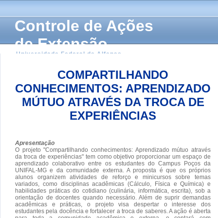
Controle de Ações
de Extensão
Universidade Federal de Alfenas
COMPARTILHANDO
CONHECIMENTOS: APRENDIZADO
MÚTUO ATRAVÉS DA TROCA DE
EXPERIÊNCIAS
Apresentação
O projeto "Compartilhando conhecimentos: Aprendizado mútuo através
da troca de experiências" tem como objetivo proporcionar um espaço de
aprendizado colaborativo entre os estudantes do Campus Poços da
UNIFAL-MG e da comunidade externa. A proposta é que os próprios
alunos organizem atividades de reforço e minicursos sobre temas
variados, como disciplinas acadêmicas (Cálculo, Física e Química) e
habilidades práticas do cotidiano (culinária, informática, escrita), sob a
orientação de docentes quando necessário. Além de suprir demandas
acadêmicas e práticas, o projeto visa despertar o interesse dos
estudantes pela docência e fortalecer a troca de saberes. A ação é aberta
para toda a comunidade acadêmica e externa, e contará com