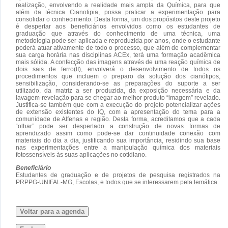
realização, envolvendo a realidade mais ampla da Química, para que
além da técnica Cianotipia, possa praticar a experimentação para
consolidar o conhecimento. Desta forma, um dos propósitos deste projeto
é despertar aos beneficiários envolvidos como os estudantes de
graduação que através do conhecimento de uma técnica, uma
metodologia pode ser aplicada e reproduzida por anos, onde o estudante
poderá atuar ativamente de todo o processo, que além de complementar
sua carga horária nas disciplinas ACEx, terá uma formação acadêmica
mais sólida. A confecção das imagens através de uma reação química de
dois sais de ferro(II), envolverá o desenvolvimento de todos os
procedimentos que incluem o preparo da solução dos cianótipos,
sensibilização, considerando-se as preparações do suporte a ser
utilizado, da matriz a ser produzida, da exposição necessária e da
lavagem-revelação para se chegar ao melhor produto “imagem” revelado.
Justifica-se também que com a execução do projeto potencializar ações
de extensão existentes do IQ, com a apresentação do tema para a
comunidade de Alfenas e região. Desta forma, acreditamos que a cada
“olhar” pode ser despertado a construção de novas formas de
aprendizado assim como pode-se dar continuidade conexão com
materiais do dia a dia, justificando sua importância, residindo sua base
nas experimentações entre a manipulação química dos materiais
fotossensíveis às suas aplicações no cotidiano.
Beneficiário
Estudantes de graduação e de projetos de pesquisa registrados na
PRPPG-UNIFAL-MG, Escolas, e todos que se interessarem pela temática.
Voltar para a agenda