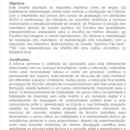
Objetivos
Este projeto abordará os seguintes objetivos como se segue: (a)
Estabelecer metodologias sobre como realizar a divulgação da Ciência,
com o intermédio dos alunos dos cursos de graduação em atividades
ACEX e professores; (b) Introduzir os conceitos históricos e teóricos
relacionados a temática/conteúdo do projeto; (d) Preparar a solução dos
cianótipos através da reação química; (e) Escolha das quantidades
estequiométricas adequadas para a escolha da melhor diluição; (g)
Escolha das imagens a serem reproduzidas; (h) otimizar a metodologia
de revelação dos cianótipos; (i) Apresentação dos resultados com a
exposição dos trabalhos desenvolvidos no Evento “Química Faz bem”,
“”SIC nas dependências da UNIFAL-MG e/ou outros encontros; (j)
Relatório final.
Justificativa
A ciência permeia o cotidiano da sociedade, pois está intimamente
relacionada com os avanços tecnológicos, onde a educação, entendida
como uma necessidade básica e como um processo contínuo e
permanente dos sujeitos, está presente no dia-a-dia de cada indivíduo
em diferentes espaços. Entretanto, muitas vezes, a educação fica restrita
ao espaço da “Escola” através de conceitos teóricos, sem dar conta que a
formação cidadã também é um passo extremamente importante para o
futuro. O desenvolvimento de criatividade, do senso crítico, da liberdade e
habilidade de invenção sem estar restrito a um comando digital e o
entendimento da linguagem do conhecimento poderá levar a uma
consonância entre o aprendizado na Escola e sua formação enquanto
cidadão na Sociedade. Nesta proposta pretendemos vislumbrar no
exercício do conceito simples através da técnica cianotipia para
desenvolver o senso crítico, as habilidades e o conhecimento teórico de
substâncias químicas e suas propriedades, através da experimentação,
onde será buscado condições de melhor divulgação científica para
aprofundar os vínculos entre técnica e o conceito, entre o aprendizado e a