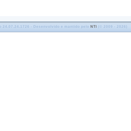
o 24.07.24.1726 - Desenvolvido e mantido pelo
NTI
(© 2009 - 2026)