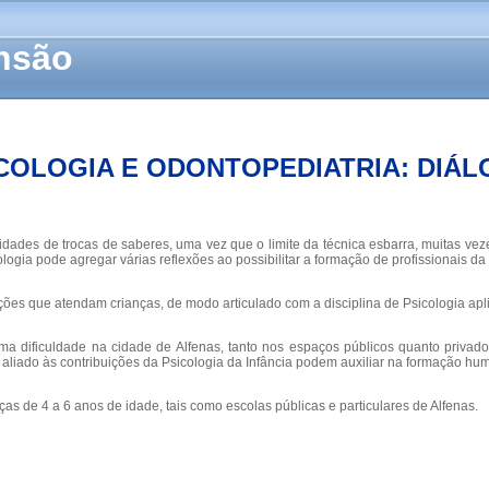
ensão
COLOGIA E ODONTOPEDIATRIA: DIÁ
lidades de trocas de saberes, uma vez que o limite da técnica esbarra, muitas 
cologia pode agregar várias reflexões ao possibilitar a formação de profissionais
tuições que atendam crianças, de modo articulado com a disciplina de Psicologia a
a dificuldade na cidade de Alfenas, tanto nos espaços públicos quanto privados
 aliado às contribuições da Psicologia da Infância podem auxiliar na formação hum
as de 4 a 6 anos de idade, tais como escolas públicas e particulares de Alfenas.