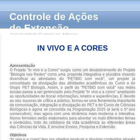
Controle de Ações
de Extensão
Universidade Federal de Alfenas
IN VIVO E A CORES
Apresentação
O Projeto "In vivo e a Cores" surgiu como um desdobramento do Projeto
"Biologia nas Redes" como uma proposta integrativa e plurativa visando
diversificar as atividades do "PETBIO com você", um projeto já
consolidado de divulgação das atividades acadêmicas do Curso e do
Grupo PET Biologia. Assim, o perfil do "PETBIO com você" nas redes
sociais passa a ser gerenciado pelo Projeto "In vivo e a cores" ampliando
as oportunidades de trocar informações, relatos e experiências. E devido
ao seu sucesso de crítica e público, tornou-se uma ferramenta importante
de comunicação, integração e divulgação do PET e do Curso de Ciências
Biológicas e agora se consolida na Programação 2025 (e será o 5º ano
consecutivo), mas agora com uma dinâmica mais moderna e interativa.
Novos formatos serão elaborados para abordar os mais diferentes temas
e conteúdos, indo do cotidiano da vida acadêmica às diferentes áreas
das Ciências da Vida. E envolve Ensino, Pesquisa e Extensão.
Objetivos
“In vivo e a cores” tem por objetivo produzir e divulgar conteúdos através