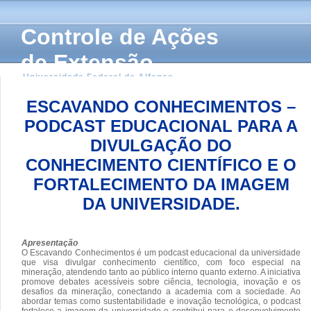
Controle de Ações
de Extensão
Universidade Federal de Alfenas
ESCAVANDO CONHECIMENTOS –
PODCAST EDUCACIONAL PARA A
DIVULGAÇÃO DO
CONHECIMENTO CIENTÍFICO E O
FORTALECIMENTO DA IMAGEM
DA UNIVERSIDADE.
Apresentação
O Escavando Conhecimentos é um podcast educacional da universidade
que visa divulgar conhecimento científico, com foco especial na
mineração, atendendo tanto ao público interno quanto externo. A iniciativa
promove debates acessíveis sobre ciência, tecnologia, inovação e os
desafios da mineração, conectando a academia com a sociedade. Ao
abordar temas como sustentabilidade e inovação tecnológica, o podcast
fortalece a imagem da universidade e contribui para o desenvolvimento