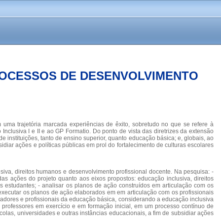
ROCESSOS DE DESENVOLVIMENTO
uma trajetória marcada experiências de êxito, sobretudo no que se refere à
clusiva I e II e ao GP Formatio. Do ponto de vista das diretrizes da extensão
de instituições, tanto de ensino superior, quanto educação básica; e, globais, ao
diar ações e políticas públicas em prol do fortalecimento de culturas escolares
siva, direitos humanos e desenvolvimento profissional docente. Na pesquisa: -
as ações do projeto quanto aos eixos propostos: educação inclusiva, direitos
dos estudantes; - analisar os planos de ação construídos em articulação com os
 executar os planos de ação elaborados em em articulação com os profissionais
adores e profissionais da educação básica, considerando a educação inclusiva
e professores em exercício e em formação inicial, em um processo contínuo de
scolas, universidades e outras instâncias educacionais, a fim de subsidiar ações