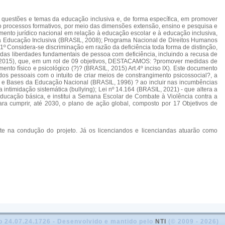
as questões e temas da educação inclusiva e, de forma específica, em promover
ando processos formativos, por meio das dimensões extensão, ensino e pesquisa e
ento jurídico nacional em relação à educação escolar e à educação inclusiva,
 da Educação Inclusiva (BRASIL, 2008); Programa Nacional de Direitos Humanos
Considera-se discriminação em razão da deficiência toda forma de distinção,
 e das liberdades fundamentais de pessoa com deficiência, incluindo a recusa de
IL, 2015), que, em um rol de 09 objetivos, DESTACAMOS: ?promover medidas de
ento físico e psicológico (?)? (BRASIL, 2015) Art.4º inciso IX). Este documento
ados pessoais com o intuito de criar meios de constrangimento psicossocial?, a
izes e Bases da Educação Nacional (BRASIL, 1996) ? ao incluir nas incumbências
intimidação sistemática (bullying); Lei nº 14.164 (BRASIL, 2021) - que altera a
educação básica, e institui a Semana Escolar de Combate à Violência contra a
ra cumprir, até 2030, o plano de ação global, composto por 17 Objetivos de
nte na condução do projeto. Já os licenciandos e licenciandas atuarão como
o 24.07.24.1726 - Desenvolvido e mantido pelo
NTI
(© 2009 - 2026)