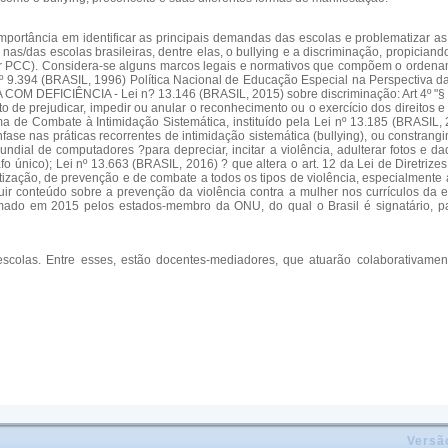
e importância em identificar as principais demandas das escolas e problematizar 
 nas/das escolas brasileiras, dentre elas, o bullying e a discriminação, propici
ar PCC). Considera-se alguns marcos legais e normativos que compõem o ordenam
nº 9.394 (BRASIL, 1996) Política Nacional de Educação Especial na Perspectiva
 DEFICIÊNCIA - Lei n? 13.146 (BRASIL, 2015) sobre discriminação: Art 4º "§ 1º 
to de prejudicar, impedir ou anular o reconhecimento ou o exercício dos direitos
ama de Combate à Intimidação Sistemática, instituído pela Lei nº 13.185 (BRAS
ase nas práticas recorrentes de intimidação sistemática (bullying), ou constrangim
ndial de computadores ?para depreciar, incitar a violência, adulterar fotos e d
rafo único); Lei nº 13.663 (BRASIL, 2016) ? que altera o art. 12 da Lei de Diretr
zação, de prevenção e de combate a todos os tipos de violência, especialmente a 
uir conteúdo sobre a prevenção da violência contra a mulher nos currículos da 
rmado em 2015 pelos estados-membro da ONU, do qual o Brasil é signatário, pa
 escolas. Entre esses, estão docentes-mediadores, que atuarão colaborativame
Versã