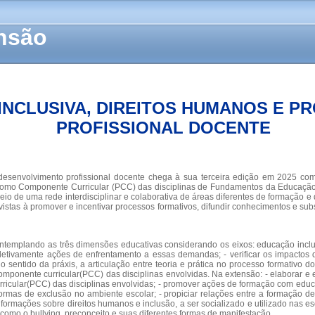
ensão
INCLUSIVA, DIREITOS HUMANOS E P
PROFISSIONAL DOCENTE
desenvolvimento profissional docente chega à sua terceira edição em 2025 com 
como Componente Curricular (PCC) das disciplinas de Fundamentos da Educação In
 meio de uma rede interdisciplinar e colaborativa de áreas diferentes de formação e 
tas à promover e incentivar processos formativos, difundir conhecimentos e subsi
 contemplando as três dimensões educativas considerando os eixos: educação inclu
oletivamente ações de enfrentamento a essas demandas; - verificar os impactos d
o sentido da práxis, a articulação entre teoria e prática no processo formativo 
mponente curricular(PCC) das disciplinas envolvidas. Na extensão: - elaborar e
icular(PCC) das disciplinas envolvidas; - promover ações de formação com educ
ormas de exclusão no ambiente escolar; - propiciar relações entre a formação d
informações sobre direitos humanos e inclusão, a ser socializado e utilizado nas e
 como o bullying, preconceito e suas diferentes formas de manifestação.