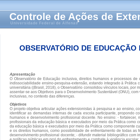
Controle de Ações de Ext
Universidade Federal de Alfenas
OBSERVATÓRIO DE EDUCAÇÃO 
Apresentação
O Observatório de Educação inclusiva, direitos humanos e processos de 
indissociabilidade ensino-pesquisa-extensão, estando integrado à Prática 
universitária ((Brasil, 2018), o Observatório consolidou vínculos locais, por
assentar-se aos Objetivos para o Desenvolvimento Sustentável (ONU), com vis
inclusivas, no contexto das diferenças.
Objetivos
O projeto objetiva articular ações extensionistas à pesquisa e ao ensino,
identificar as demandas internas de cada escola participante, propondo c
humanos e desenvolvimento profissional docente. No ensino: - fortalecer, n
profissionais da educação básica e executados por meio da Prática como co
da educação básica e executados por meio da Prática como componente curr
e os direitos humanos, como possibilidade de enfrentamento de todas as f
desenvolvimento profissional docente; - difundir material bibliográfico com 
e políticas públicas em prol do enfrentamento e combate à violência escolar,