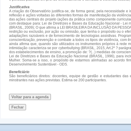
Justificativa
A criação do Observatório justifica-se, de forma geral, pela necessidade 
reflexão e ações voltadas às diferentes formas de manifestação da violência
das ações centrais do projeto (ações da prática como componente curricul
com destaque para: Lei de Diretrizes e Bases da Educação Nacional - Lei 
(BRASIL, 2009); O que afirma a LEI BRASILEIRA DA INCLUSÃO DA PESSOA COM
restrição ou exclusão, por ação ou omissão, que tenha o propósito ou o efei
adaptações razoáveis e de fornecimento de tecnologias assistivas. Progr
conscientização, prevenção e combate a todos os tipos de violência, com ênf
ainda afirma que, quando são utilizados os instrumentos próprios à rede mu
intimidação caracteriza-se por cyberbullying (BRASIL, 2015, Art.2º ? parág
dos estabelecimentos de ensino, a promoção de: ?(...) medidas de conscienti
Lei de Diretrizes e Bases da Educação Nacional (BRASIL, 1996), para incl
Mulher. Soma-se a isso, o propósito de estarmos alinhadas ao acordo fi
Desenvolvimento Sustentável - ODS.
Beneficiário
São beneficiários diretos: docentes, equipe de gestão e estudantes das
minstrantes nas ações previstas. Estima-se 200 participantes.
Voltar para a agenda
Fechar