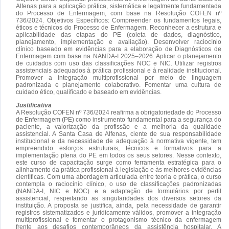
Alfenas para a aplicação prática, sistemática e legalmente fundamentada
do Processo de Enfermagem, com base na Resolução COFEN nº
736/2024. Objetivos Específicos: Compreender os fundamentos legais,
éticos e técnicos do Processo de Enfermagem. Reconhecer a estrutura e
aplicabilidade das etapas do PE (coleta de dados, diagnóstico,
planejamento, implementação e avaliação). Desenvolver raciocínio
clínico baseado em evidências para a elaboração de Diagnósticos de
Enfermagem com base na NANDA-I 2025–2026. Aplicar o planejamento
de cuidados com uso das classificações NOC e NIC. Utilizar registros
assistenciais adequados à prática profissional e à realidade institucional.
Promover a integração multiprofissional por meio de linguagem
padronizada e planejamento colaborativo. Fomentar uma cultura de
cuidado ético, qualificado e baseado em evidências.
Justificativa
A Resolução COFEN nº 736/2024 reafirma a obrigatoriedade do Processo
de Enfermagem (PE) como instrumento fundamental para a segurança do
paciente, a valorização da profissão e a melhoria da qualidade
assistencial. A Santa Casa de Alfenas, ciente de sua responsabilidade
institucional e da necessidade de adequação à normativa vigente, tem
empreendido esforços estruturais, técnicos e formativos para a
implementação plena do PE em todos os seus setores. Nesse contexto,
este curso de capacitação surge como ferramenta estratégica para o
alinhamento da prática profissional à legislação e às melhores evidências
científicas. Com uma abordagem articulada entre teoria e prática, o curso
contempla o raciocínio clínico, o uso de classificações padronizadas
(NANDA-I, NIC e NOC) e a adaptação de formulários por perfil
assistencial, respeitando as singularidades dos diversos setores da
instituição. A proposta se justifica, ainda, pela necessidade de garantir
registros sistematizados e juridicamente válidos, promover a integração
multiprofissional e fomentar o protagonismo técnico da enfermagem
frente aos desafios contemporâneos da assistência hospitalar. A